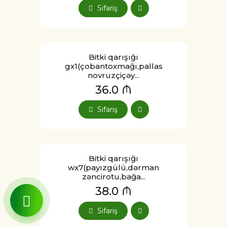
Sifariş
Bitki qarışığı
gx1(çobantoxmağı,pallas
novruzçiçəy...
36.0 ₼
Sifariş
Bitki qarışığı
wx7(payızgülü,dərman
zəncirotu,bağa...
38.0 ₼
Sifariş