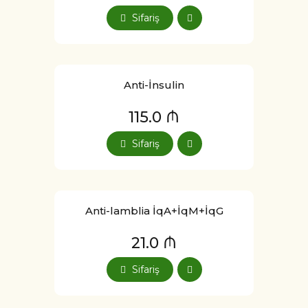
Sifariş
Anti-İnsulin
115.0 ₼
Sifariş
Anti-lamblia İqA+İqM+İqG
21.0 ₼
Sifariş