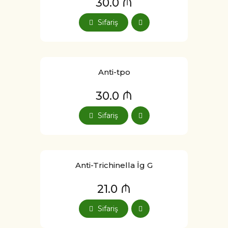
30.0 ₼
Sifariş
Anti-tpo
30.0 ₼
Sifariş
Anti-Trichinella İg G
21.0 ₼
Sifariş