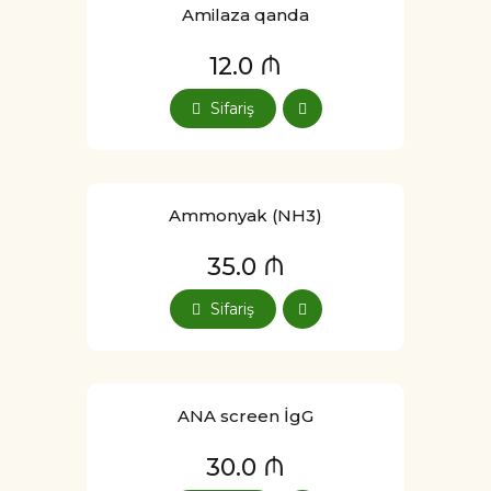
Amilaza qanda
12.0 ₼
Sifariş
Ammonyak (NH3)
35.0 ₼
Sifariş
ANA screen İgG
30.0 ₼