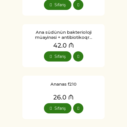
Sifariş
Ana südünün bakterioloji
müayinəsi + antibiotikoqr...
42.0 ₼
Sifariş
Ananas f210
26.0 ₼
Sifariş