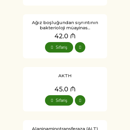
Ağız boşluğundan sıyrıntının
bakterioloji müayinəs...
42.0 ₼
Sifariş
AKTH
45.0 ₼
Sifariş
Alaninaminotransferaza (ALT)