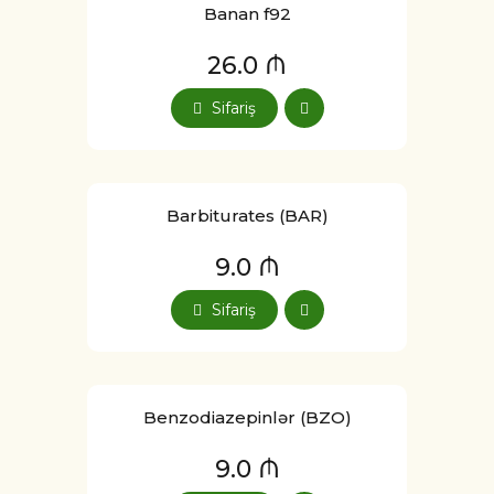
Banan f92
26.0 ₼
Sifariş
Barbiturates (BAR)
9.0 ₼
Sifariş
Benzodiazepinlər (BZO)
9.0 ₼