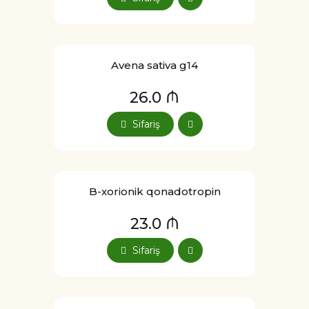
Avena sativa g14
26.0 ₼
Sifariş
B-xorionik qonadotropin
23.0 ₼
Sifariş