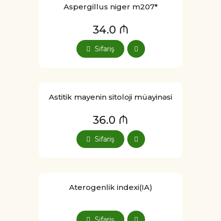
Aspergillus niger m207*
34.0 ₼
Sifariş
Astitik mayenin sitoloji müayinəsi
36.0 ₼
Sifariş
Aterogenlik indexi(IA)
Sifariş