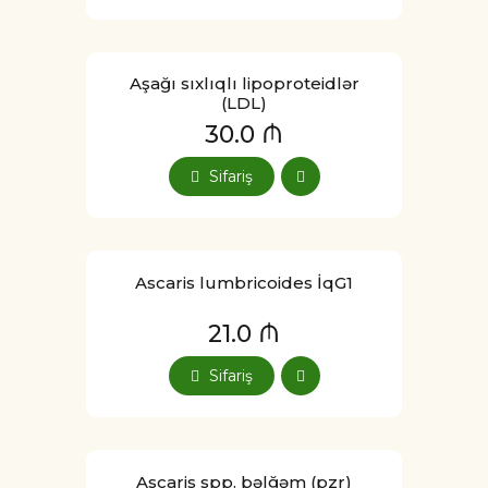
Aşağı sıxlıqlı lipoproteidlər
(LDL)
30.0 ₼
Sifariş
Ascaris lumbricoides İqG1
21.0 ₼
Sifariş
Ascaris spp. bəlğəm (pzr)