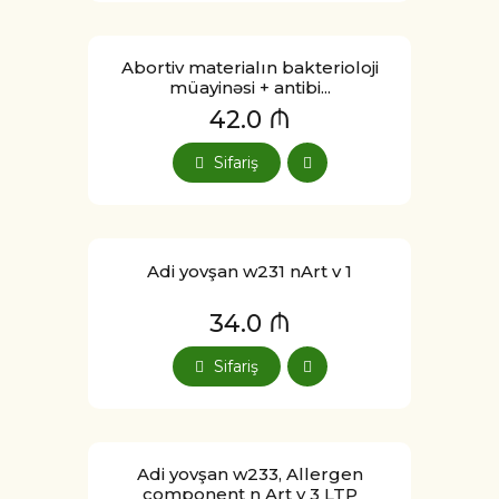
Abortiv materialın bakterioloji
müayinəsi + antibi...
42.0 ₼
Sifariş
Adi yovşan w231 nArt v 1
34.0 ₼
Sifariş
Adi yovşan w233, Allergen
component n Art v 3 LTP