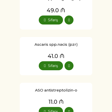
49.0 ₼
Sifariş
Ascaris spp.nəcis (pzr)
41.0 ₼
Sifariş
ASO antistreptolizin-o
11.0 ₼
Sifariş