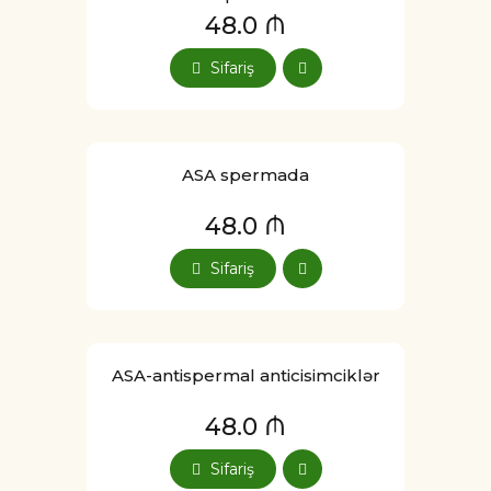
48.0 ₼
Sifariş
ASA spermada
48.0 ₼
Sifariş
ASA-antispermal anticisimciklər
48.0 ₼
Sifariş