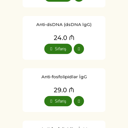
Anti-dsDNA (dsDNA lgG)
24.0 ₼
Sifariş
Anti-fosfolipidlər İgG
29.0 ₼
Sifariş