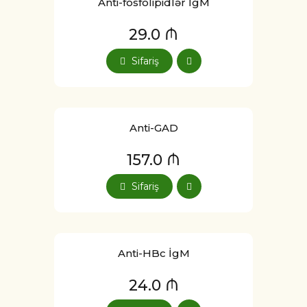
Anti-fosfolipidlər İgM
29.0 ₼
Sifariş
Anti-GAD
157.0 ₼
Sifariş
Anti-HBc İgM
24.0 ₼