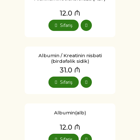
12.0 ₼
Sifariş
Albumin / Kreatinin nisbəti
(birdəfəlik sidik)
31.0 ₼
Sifariş
Albumin(alb)
12.0 ₼
Sifariş