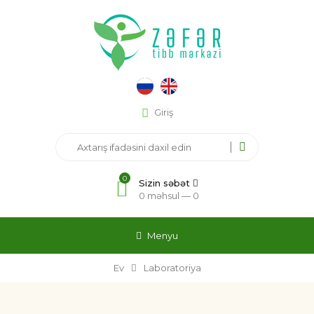
Giriş
0
Sizin səbət
0 məhsul —
0
Menyu
Ev
Laboratoriya