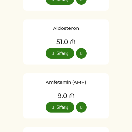
Aldosteron
51.0 ₼
Sifariş
Amfetamin (AMP)
9.0 ₼
Sifariş