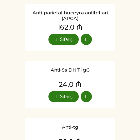
Anti-parietal hüceyrə antitelləri
(APCA)
162.0 ₼
Sifariş
Anti-Ss DNT İgG
24.0 ₼
Sifariş
Anti-tg