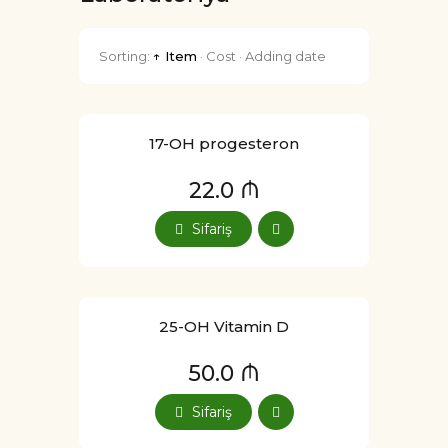
Sorting:
↑ Item
·
Cost
·
Adding date
17-OH progesteron
22.0 ₼
Sifariş
25-OH Vitamin D
50.0 ₼
Sifariş