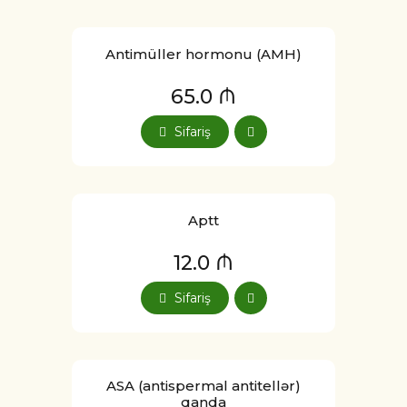
Antimüller hormonu (AMH)
65.0 ₼
Sifariş
Aptt
12.0 ₼
Sifariş
ASA (antispermal antitellər)
qanda