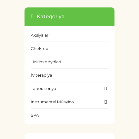
Kateqoriya
Aksiyalar
Chek-up
Həkim qeydləri
İV terapiya
Laboratoriya
İnstrumental Müayinə
SPA