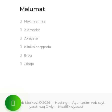
Məlumat
Həkimlərimiz
Xidmətlər
Aksiyalar
Klinika haqqında
Blog
Əlaqə
Zefer Tibb Merkezi © 2026
— Hosting —
Açar teslim veb sayt
yaratmaq Divly
—
Məxfilik siyasəti