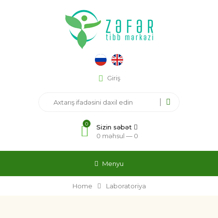
Giriş
0
Sizin səbət
0 məhsul —
0
Menyu
Home
Laboratoriya