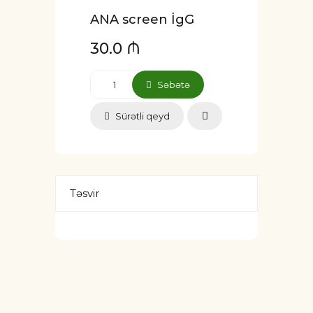
ANA screen İgG
30.0 ₼
Səbətə
Sürətli qeyd
Təsvir