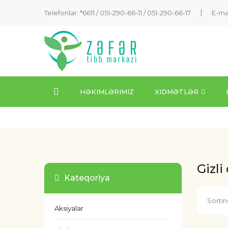
Telefonlar: *6611 /
051-290-66-11
/
051-290-66-17
E-ma
HƏKIMLƏRIMIZ
XIDMƏTLƏR
Gizli
Kateqoriya
Sortin
Aksiyalar