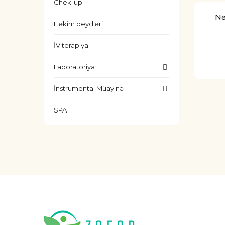
Chek-up
Nə
Həkim qeydləri
İV terapiya
Laboratoriya
İnstrumental Müayinə
SPA