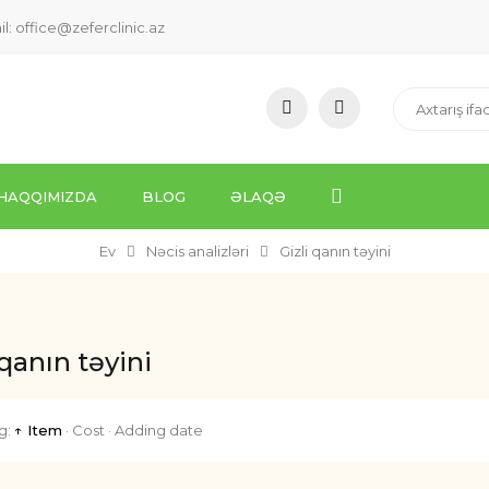
il:
office@zeferclinic.az
HAQQIMIZDA
BLOG
ƏLAQƏ
Ev
Nəcis analizləri
Gizli qanın təyini
 qanın təyini
g:
↑ Item
·
Cost
·
Adding date