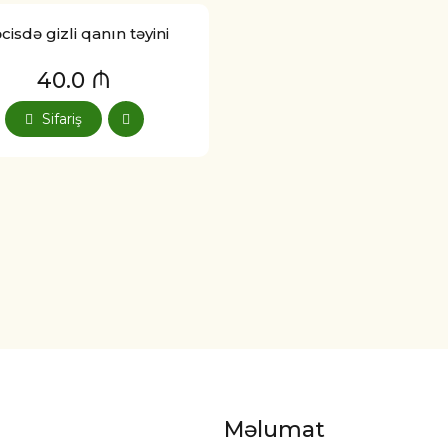
cisdə gizli qanın təyini
40.0 ₼
Sifariş
Məlumat