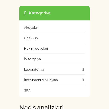
Kateqoriya
Aksiyalar
Chek-up
Həkim qeydləri
İV terapiya
Laboratoriya
İnstrumental Müayinə
SPA
Nəcis analizləri