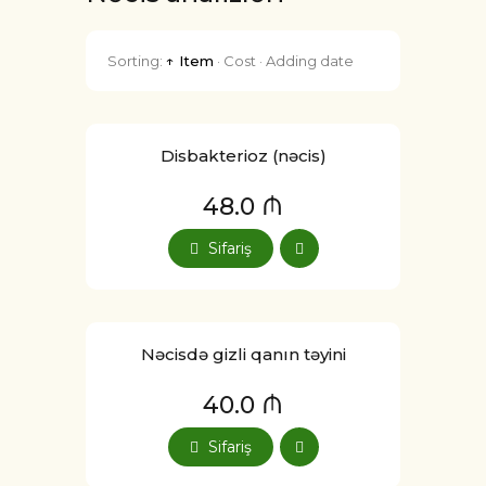
Sorting:
↑ Item
·
Cost
·
Adding date
Disbakterioz (nəcis)
48.0 ₼
Sifariş
Nəcisdə gizli qanın təyini
40.0 ₼
Sifariş