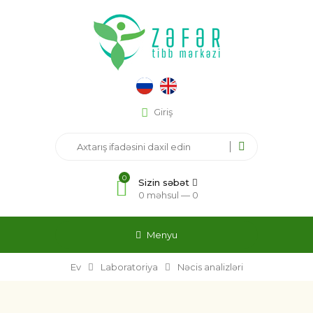
Giriş
0
Sizin səbət
0 məhsul —
0
Menyu
Ev
Laboratoriya
Nəcis analizləri