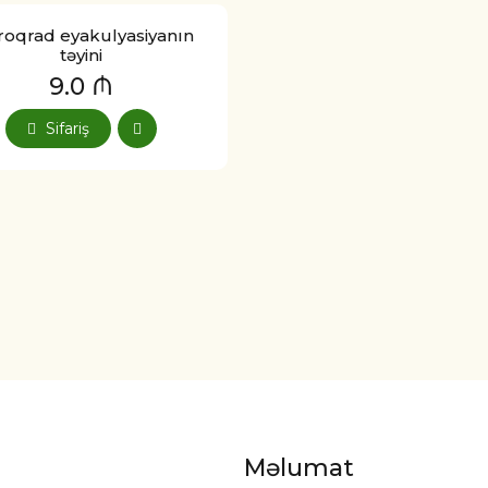
roqrad eyakulyasiyanın
təyini
9.0 ₼
Sifariş
Məlumat