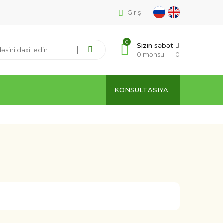
Giriş
0
Sizin səbət
0 məhsul —
0
KONSULTASIYA