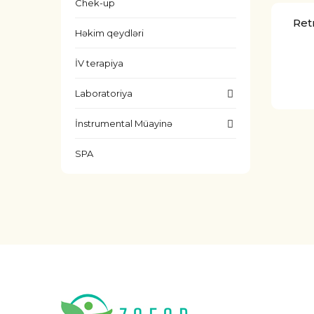
Chek-up
Ret
Həkim qeydləri
İV terapiya
Laboratoriya
İnstrumental Müayinə
SPA