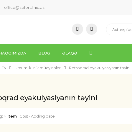
il:
office@zeferclinic.az
HAQQIMIZDA
BLOG
ƏLAQƏ
Ev
Ümumi klinik müayinələr
Retroqrad eyakulyasiyanın təyini
oqrad eyakulyasiyanın təyini
g:
↑ Item
·
Cost
·
Adding date