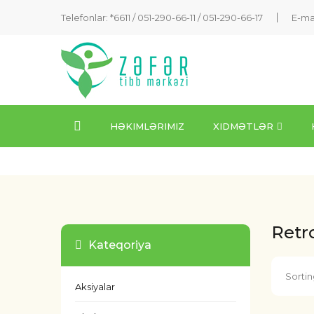
Telefonlar: *6611 /
051-290-66-11
/
051-290-66-17
E-ma
HƏKIMLƏRIMIZ
XIDMƏTLƏR
Retr
Kateqoriya
Sortin
Aksiyalar