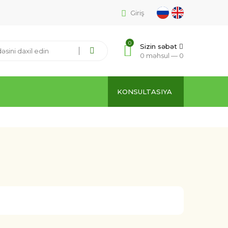
Giriş
0
Sizin səbət
0 məhsul —
0
KONSULTASIYA