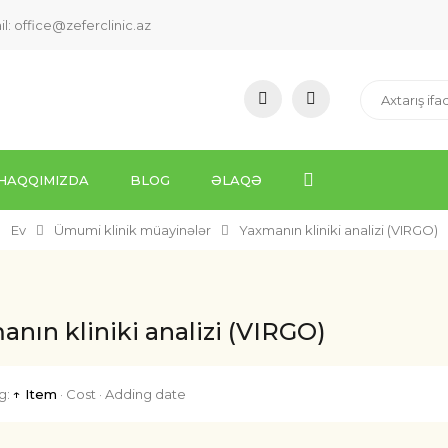
il:
office@zeferclinic.az
HAQQIMIZDA
BLOG
ƏLAQƏ
Ev
Ümumi klinik müayinələr
Yaxmanın kliniki analizi (VIRGO)
nın kliniki analizi (VIRGO)
g:
↑ Item
·
Cost
·
Adding date