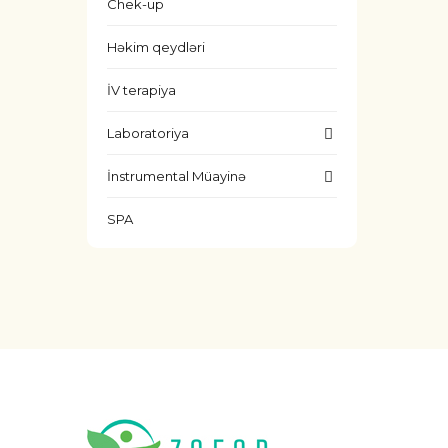
Chek-up
Həkim qeydləri
İV terapiya
Laboratoriya
İnstrumental Müayinə
SPA