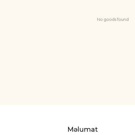
No goods found
Məlumat