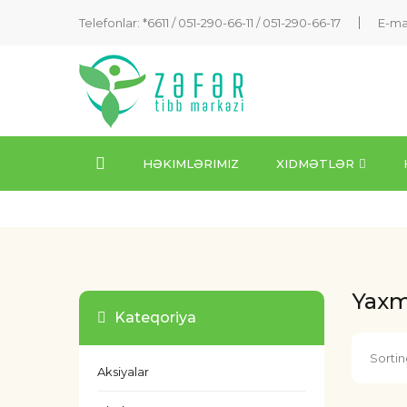
Telefonlar: *6611 /
051-290-66-11
/
051-290-66-17
E-ma
HƏKIMLƏRIMIZ
XIDMƏTLƏR
Yaxma
Kateqoriya
Sortin
Aksiyalar