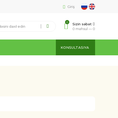
Giriş
0
Sizin səbət
0 məhsul —
0
KONSULTASIYA