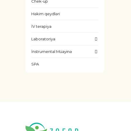
Chek-up
Həkim qeydləri
İV terapiya
Laboratoriya
İnstrumental Müayinə
SPA