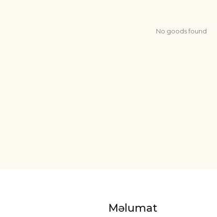
No goods found
Məlumat