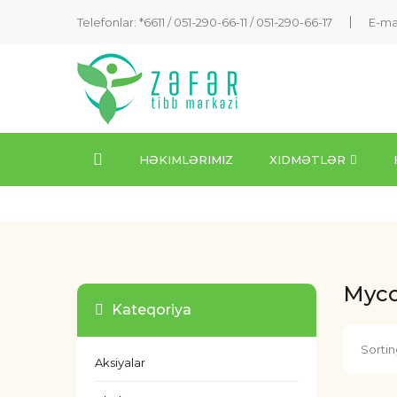
Telefonlar: *6611 /
051-290-66-11
/
051-290-66-17
E-ma
HƏKIMLƏRIMIZ
XIDMƏTLƏR
Myco
Kateqoriya
Sortin
Aksiyalar