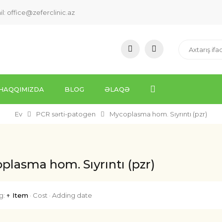
il:
office@zeferclinic.az
HAQQIMIZDA
BLOG
ƏLAQƏ
Ev
PCR sərti-patogen
Mycoplasma hom. Sıyrıntı (pzr)
plasma hom. Sıyrıntı (pzr)
g:
↑ Item
·
Cost
·
Adding date