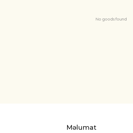
No goods found
Məlumat