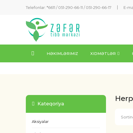
Telefonlar: *6611 /
051-290-66-11
/
051-290-66-17
E-ma
HƏKIMLƏRIMIZ
XIDMƏTLƏR
Herp
Kateqoriya
Sortin
Aksiyalar