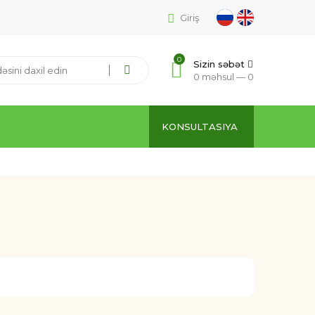
Giriş
0
Sizin səbət
0 məhsul —
0
KONSULTASIYA