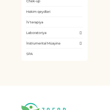
Chek-up
Həkim qeydləri
İV terapiya
Laboratoriya
İnstrumental Müayinə
SPA