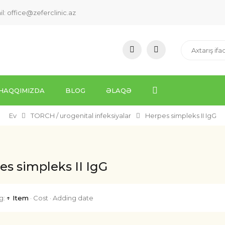
il:
office@zeferclinic.az
HAQQIMIZDA
BLOG
ƏLAQƏ
Ev
TORCH / urogenital infeksiyalar
Herpes simpleks II IgG
es simpleks II IgG
g:
↑ Item
·
Cost
·
Adding date