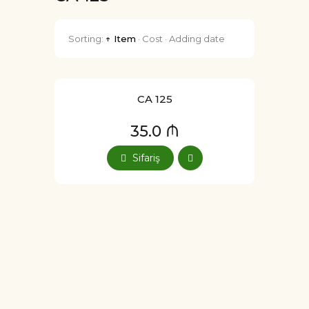
Sorting:
↑ Item
·
Cost
·
Adding date
CA 125
35.0 ₼
Sifariş