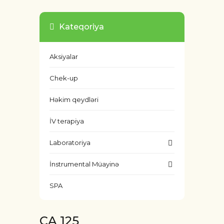
Kateqoriya
Aksiyalar
Chek-up
Həkim qeydləri
İV terapiya
Laboratoriya
İnstrumental Müayinə
SPA
CA 125