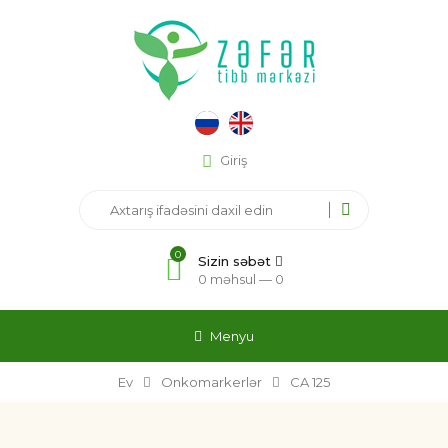
Giriş
0
Sizin səbət
0 məhsul —
0
Menyu
Ev
Onkomarkerlər
CA 125