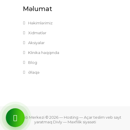
Məlumat
Həkimlərimiz
Xidmətlər
Aksiyalar
Klinika haqqında
Blog
Əlaqə
Zefer Tibb Merkezi © 2026
— Hosting —
Açar teslim veb sayt
yaratmaq Divly
—
Məxfilik siyasəti