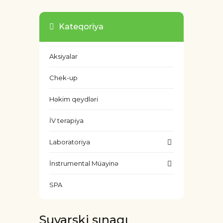
Kateqoriya
Aksiyalar
Chek-up
Həkim qeydləri
İV terapiya
Laboratoriya
İnstrumental Müayinə
SPA
Suvarski sınagı