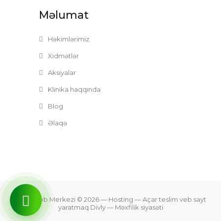
Məlumat
Həkimlərimiz
Xidmətlər
Aksiyalar
Klinika haqqında
Blog
Əlaqə
Zefer Tibb Merkezi © 2026
— Hosting —
Açar teslim veb sayt
yaratmaq Divly
—
Məxfilik siyasəti