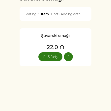
Sorting:
↑ Item
·
Cost
·
Adding date
Şuvarski sınağı
22.0 ₼
Sifariş