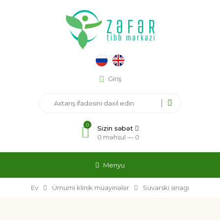
Giriş
0
Sizin səbət
0 məhsul —
0
Menyu
Ev
Ümumi klinik müayinələr
Suvarski sınagı