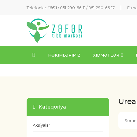
Telefonlar: *6611 /
051-290-66-11
/
051-290-66-17
E-ma
HƏKIMLƏRIMIZ
XIDMƏTLƏR
Urea
Kateqoriya
Sortin
Aksiyalar