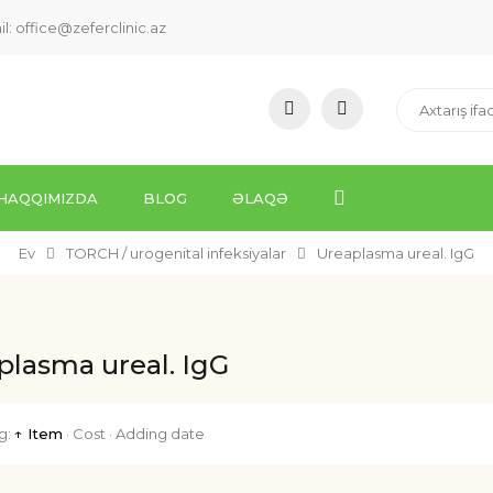
il:
office@zeferclinic.az
HAQQIMIZDA
BLOG
ƏLAQƏ
Ev
TORCH / urogenital infeksiyalar
Ureaplasma ureal. IgG
plasma ureal. IgG
g:
↑ Item
·
Cost
·
Adding date