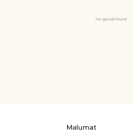
No goods found
Məlumat