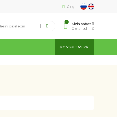
Giriş
0
Sizin səbət
0 məhsul —
0
KONSULTASIYA