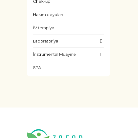
Chek-up
Həkim qeydləri
İV terapiya
Laboratoriya
İnstrumental Müayinə
SPA