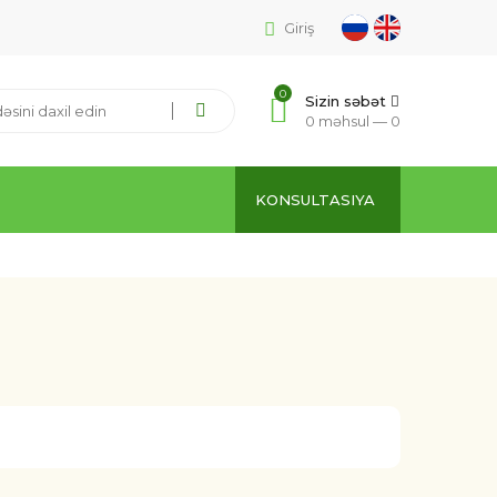
Giriş
0
Sizin səbət
0 məhsul —
0
KONSULTASIYA