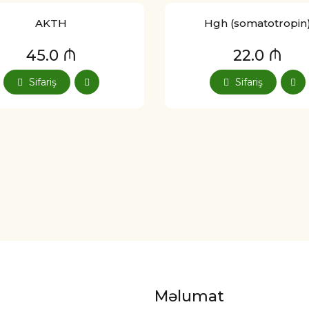
AKTH
Hgh (somatotropin
45.0 ₼
22.0 ₼
Sifariş
Sifariş
Məlumat