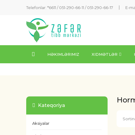
Telefonlar: *6611 /
051-290-66-11
/
051-290-66-17
E-ma
HƏKIMLƏRIMIZ
XIDMƏTLƏR
Hormo
Kateqoriya
Sortin
Aksiyalar