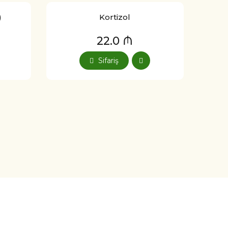
)
Kortizol
22.0 ₼
Sifariş