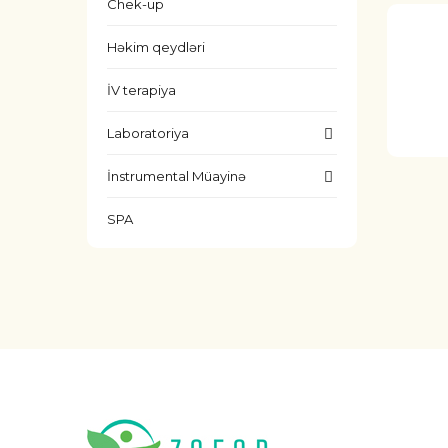
Chek-up
Həkim qeydləri
İV terapiya
Laboratoriya
İnstrumental Müayinə
SPA