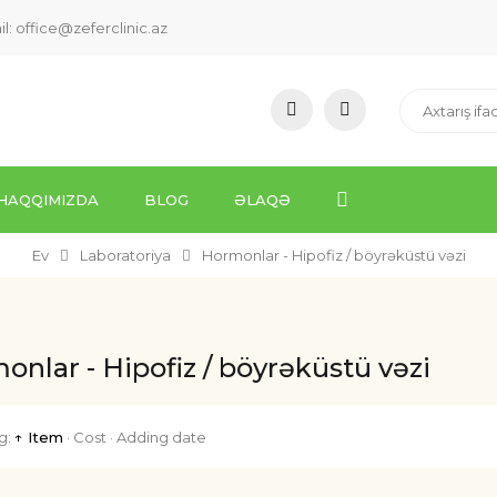
il:
office@zeferclinic.az
HAQQIMIZDA
BLOG
ƏLAQƏ
Ev
Laboratoriya
Hormonlar - Hipofiz / böyrəküstü vəzi
nlar - Hipofiz / böyrəküstü vəzi
g:
↑ Item
·
Cost
·
Adding date