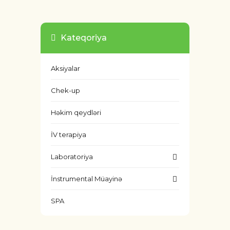
Kateqoriya
Aksiyalar
Chek-up
Həkim qeydləri
İV terapiya
Laboratoriya
İnstrumental Müayinə
SPA