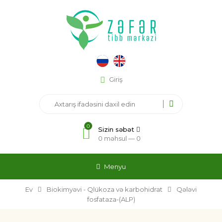
Giriş
0
Sizin səbət
0 məhsul —
0
Menyu
Ev
Biokimyəvi - Qlükoza və karbohidrat
Qələvi
fosfataza-(ALP)