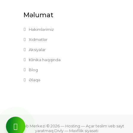
Məlumat
Həkimlərimiz
Xidmətlər
Aksiyalar
Klinika haqqında
Blog
Əlaqə
Zefer Tibb Merkezi © 2026
— Hosting —
Açar teslim veb sayt
yaratmaq Divly
—
Məxfilik siyasəti