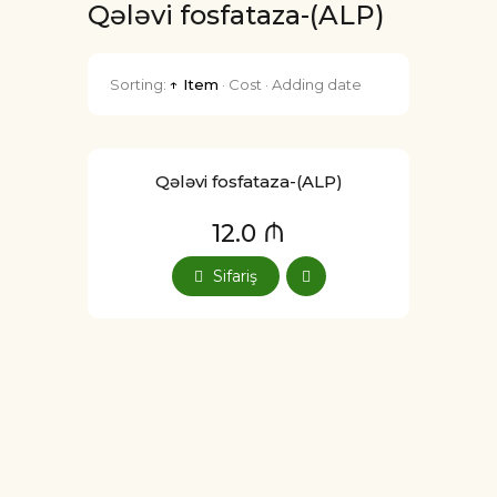
Qələvi fosfataza-(ALP)
Sorting:
↑ Item
·
Cost
·
Adding date
Qələvi fosfataza-(ALP)
12.0 ₼
Sifariş