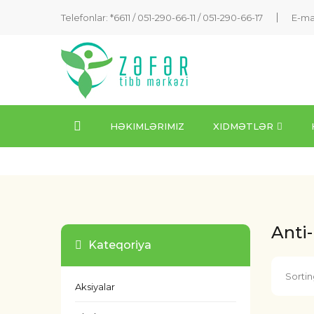
Telefonlar: *6611 /
051-290-66-11
/
051-290-66-17
E-ma
HƏKIMLƏRIMIZ
XIDMƏTLƏR
Anti
Kateqoriya
Sortin
Aksiyalar