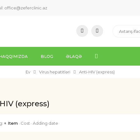
il:
office@zeferclinic.az
HAQQIMIZDA
BLOG
ƏLAQƏ
Ev
Virus hepatitləri
Anti-HIV (express)
-HIV (express)
g:
↑ Item
·
Cost
·
Adding date