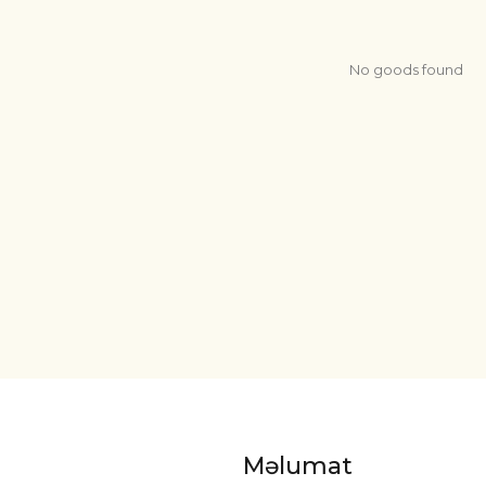
No goods found
Məlumat