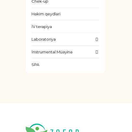
Chek-up
Həkim qeydləri
İV terapiya
Laboratoriya
İnstrumental Müayinə
SPA