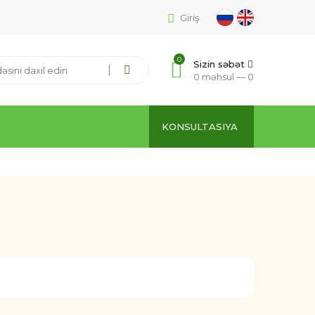
Giriş
0
Sizin səbət
0 məhsul —
0
KONSULTASIYA