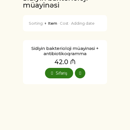
müayinəsi
Sorting:
↑ Item
·
Cost
·
Adding date
Sidiyin bakterioloji müayinəsi +
antibiotikoqramma
42.0 ₼
Sifariş