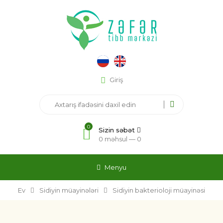
Giriş
0
Sizin səbət
0 məhsul —
0
Menyu
Ev
Sidiyin müayinələri
Sidiyin bakterioloji müayinəsi