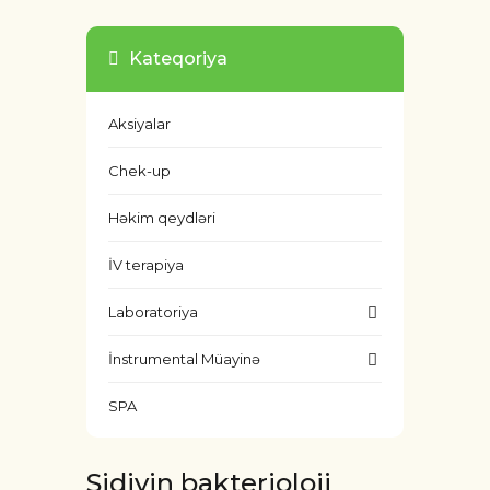
Kateqoriya
Aksiyalar
Chek-up
Həkim qeydləri
İV terapiya
Laboratoriya
İnstrumental Müayinə
SPA
Sidiyin bakterioloji