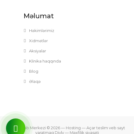
Məlumat
Həkimlərimiz
Xidmətlər
Aksiyalar
Klinika haqqında
Blog
Əlaqə
Zefer Tibb Merkezi © 2026
— Hosting —
Açar teslim veb sayt
yaratmaq Divly
—
Məxfilik siyasəti