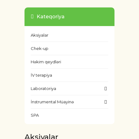
Kateqoriya
Aksiyalar
Chek-up
Həkim qeydləri
İV terapiya
Laboratoriya
İnstrumental Müayinə
SPA
Aksiyalar