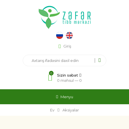
Giriş
0
Sizin səbət
0 məhsul —
0
Menyu
Ev
Aksiyalar