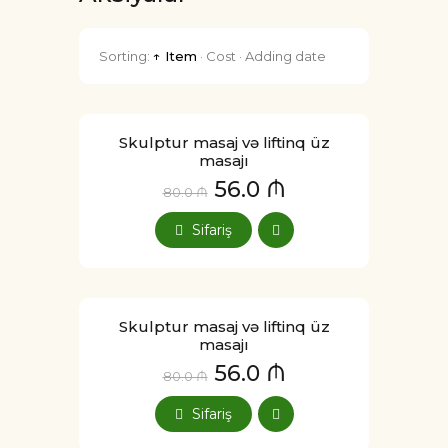
Sorting:
↑ Item
·
Cost
·
Adding date
Skulptur masaj və liftinq üz
masajı
56.0 ₼
80.0 ₼
Sifariş
Skulptur masaj və liftinq üz
masajı
56.0 ₼
80.0 ₼
Sifariş