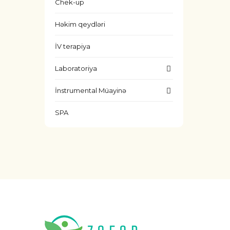
Chek-up
Həkim qeydləri
İV terapiya
Laboratoriya
İnstrumental Müayinə
SPA