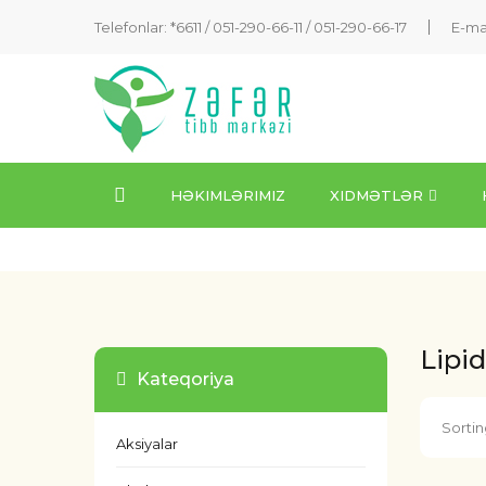
Telefonlar: *6611 /
051-290-66-11
/
051-290-66-17
E-ma
HƏKIMLƏRIMIZ
XIDMƏTLƏR
Lipid
Kateqoriya
Sortin
Aksiyalar