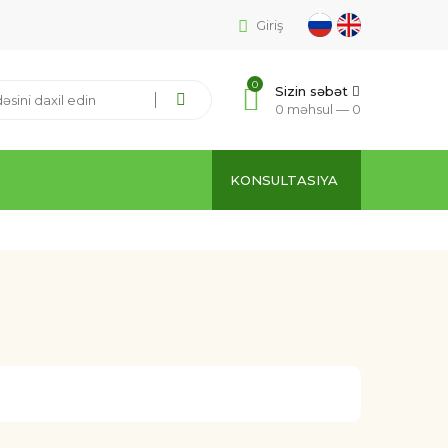
Giriş
0
Sizin səbət
0 məhsul —
0
KONSULTASIYA