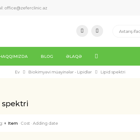
il:
office@zeferclinic.az
HAQQIMIZDA
BLOG
ƏLAQƏ
Ev
Biokimyəvi müayinələr - Lipidlər
Lipid spektri
 spektri
g:
↑ Item
·
Cost
·
Adding date