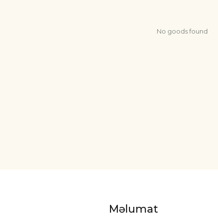
No goods found
Məlumat