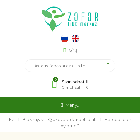
Giriş
0
Sizin səbət
0 məhsul —
0
Menyu
Ev
Biokimyəvi - Qlükoza və karbohidrat
Helicobacter
pylori IgG