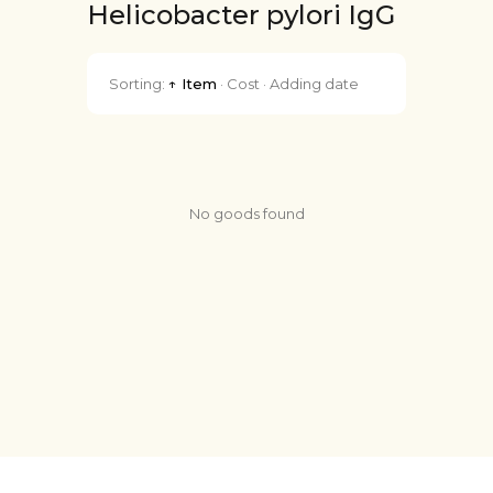
Helicobacter pylori IgG
Sorting:
↑ Item
·
Cost
·
Adding date
No goods found