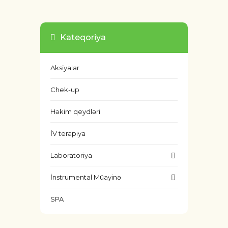
Kateqoriya
Aksiyalar
Chek-up
Həkim qeydləri
İV terapiya
Laboratoriya
İnstrumental Müayinə
SPA