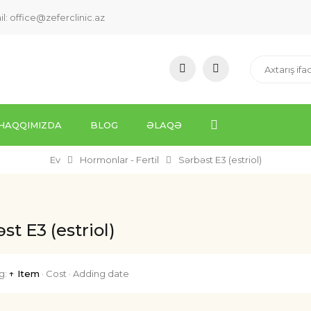
il:
office@zeferclinic.az
HAQQIMIZDA
BLOG
ƏLAQƏ
Ev
Hormonlar - Fertil
Sərbəst E3 (estriol)
st E3 (estriol)
g:
↑ Item
·
Cost
·
Adding date