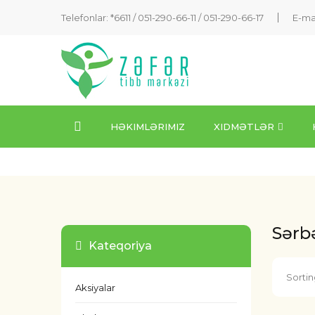
Telefonlar: *6611 /
051-290-66-11
/
051-290-66-17
E-ma
HƏKIMLƏRIMIZ
XIDMƏTLƏR
Sərbə
Kateqoriya
Sortin
Aksiyalar