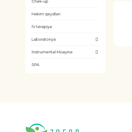
Chek-up
Həkim qeydləri
İV terapiya
Laboratoriya
İnstrumental Müayinə
SPA