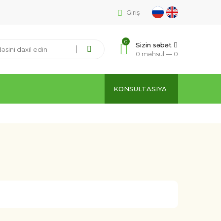
Giriş
0
Sizin səbət
0 məhsul —
0
KONSULTASIYA