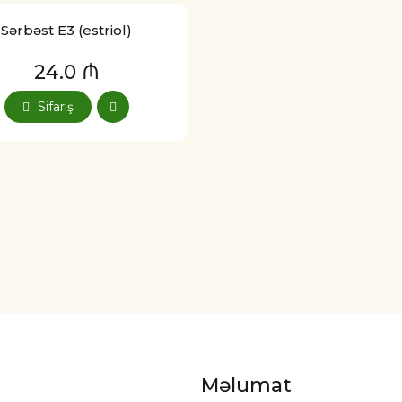
Sərbəst E3 (estriol)
24.0 ₼
Sifariş
Məlumat