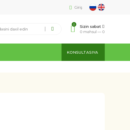
Giriş
0
Sizin səbət
0 məhsul —
0
KONSULTASIYA