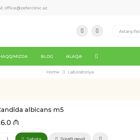
il:
office@zeferclinic.az
HAQQIMIZDA
BLOG
ƏLAQƏ
Home
Laboratoriya
Candida albicans m5
26.0 ₼
Səbətə
Sürətli qeyd