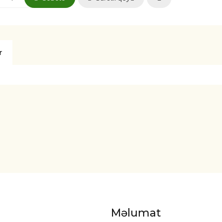
r
Məlumat