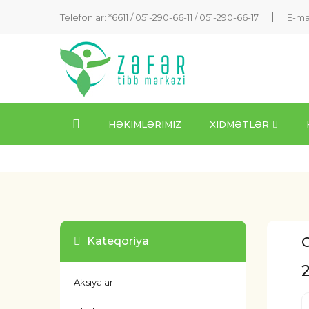
Telefonlar: *6611 /
051-290-66-11
/
051-290-66-17
E-ma
HƏKIMLƏRIMIZ
XIDMƏTLƏR
Kateqoriya
Aksiyalar