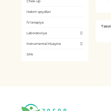
Chek-up
Həkim qeydləri
İV terapiya
Təsvi
Laboratoriya
İnstrumental Müayinə
SPA