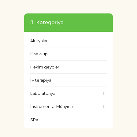
Kateqoriya
Aksiyalar
Chek-up
Həkim qeydləri
İV terapiya
Laboratoriya
İnstrumental Müayinə
SPA