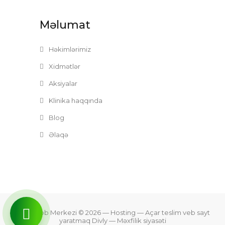
Məlumat
Həkimlərimiz
Xidmətlər
Aksiyalar
Klinika haqqında
Blog
Əlaqə
Zefer Tibb Merkezi © 2026
— Hosting —
Açar teslim veb sayt
yaratmaq Divly
—
Məxfilik siyasəti