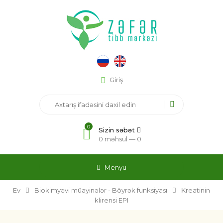
Giriş
0
Sizin səbət
0 məhsul —
0
Menyu
Ev
Biokimyəvi müayinələr - Böyrək funksiyası
Kreatinin
klirensi EPI