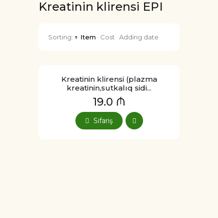
Kreatinin klirensi EPI
Sorting:
↑ Item
·
Cost
·
Adding date
Kreatinin klirensi (plazma
kreatinin,sutkalıq sidi...
19.0 ₼
Sifariş