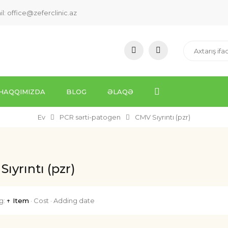
il:
office@zeferclinic.az
HAQQIMIZDA
BLOG
ƏLAQƏ
Ev
PCR sərti-patogen
CMV Sıyrıntı (pzr)
ıyrıntı (pzr)
g:
↑ Item
·
Cost
·
Adding date