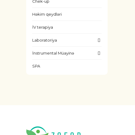
Chek-up
Həkim qeydləri
İV terapiya
Laboratoriya
İnstrumental Müayinə
SPA