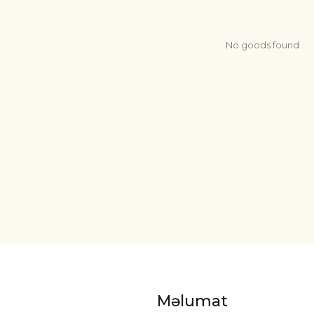
No goods found
Məlumat