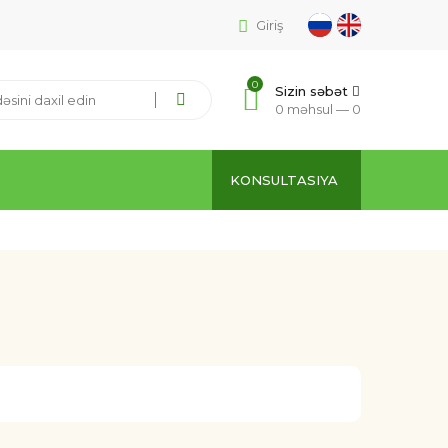
Giriş
0
Sizin səbət
0 məhsul —
0
KONSULTASIYA