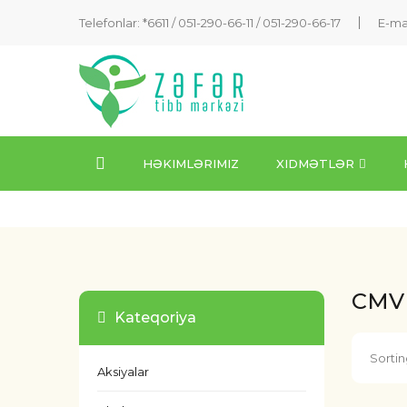
Telefonlar: *6611 /
051-290-66-11
/
051-290-66-17
E-ma
HƏKIMLƏRIMIZ
XIDMƏTLƏR
CMV S
Kateqoriya
Sortin
Aksiyalar