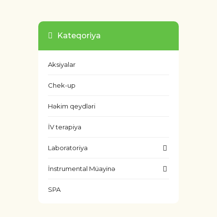
Kateqoriya
Aksiyalar
Chek-up
Həkim qeydləri
İV terapiya
Laboratoriya
İnstrumental Müayinə
SPA