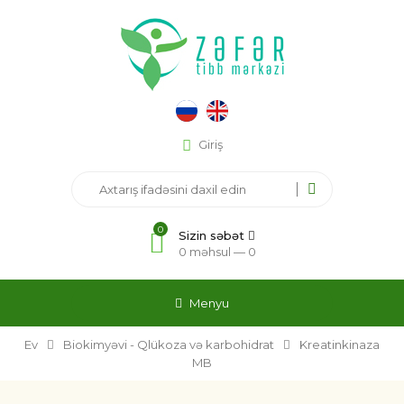
Giriş
0
Sizin səbət
0 məhsul —
0
Menyu
Ev
Biokimyəvi - Qlükoza və karbohidrat
Kreatinkinaza
MB