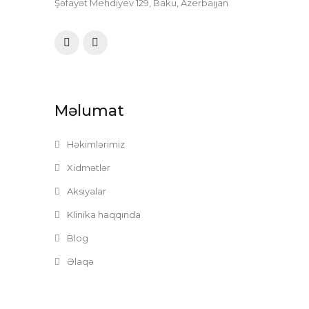
Şəfayət Mehdiyev 129, Baku, Azerbaijan
Məlumat
Həkimlərimiz
Xidmətlər
Aksiyalar
Klinika haqqında
Blog
Əlaqə