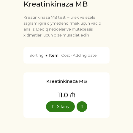
Kreatinkinaza MB
Kreatinkinaza MB testi – ürək və əzələ
sağlamlığını qiymətləndirmək üçün vacib
analiz. Dəqiq nəticələr və mütəxəssis
xidmətləri üçün bizə müraciət edin
Sorting:
↑ Item
·
Cost
·
Adding date
Kreatinkinaza MB
11.0 ₼
Sifariş