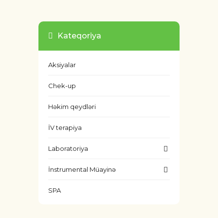
Kateqoriya
Aksiyalar
Chek-up
Həkim qeydləri
İV terapiya
Laboratoriya
İnstrumental Müayinə
SPA