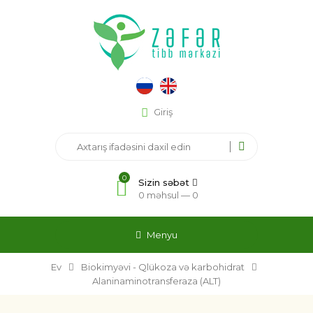
Giriş
0
Sizin səbət
0 məhsul —
0
Menyu
Ev
Biokimyəvi - Qlükoza və karbohidrat
Alaninaminotransferaza (ALT)