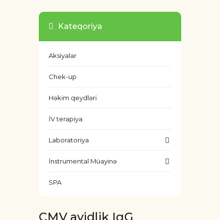
Kateqoriya
Aksiyalar
Chek-up
Həkim qeydləri
İV terapiya
Laboratoriya
İnstrumental Müayinə
SPA
CMV avidlik IgG