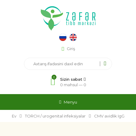
Giriş
0
Sizin səbət
0 məhsul —
0
Menyu
Ev
TORCH / urogenital infeksiyalar
CMV avidlik IgG