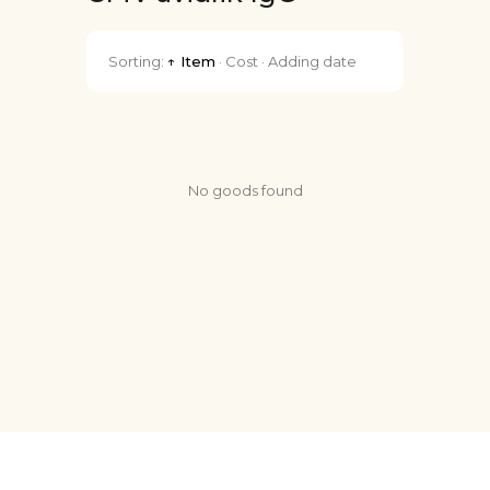
Sorting:
↑ Item
·
Cost
·
Adding date
No goods found