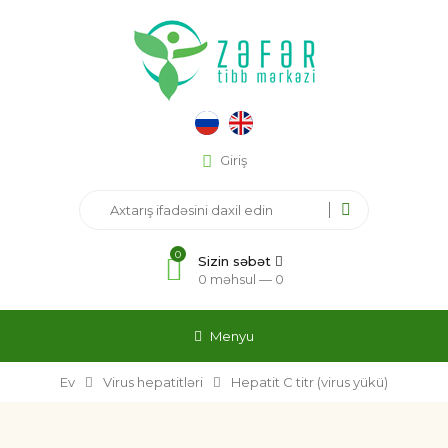
Giriş
0
Sizin səbət
0 məhsul —
0
Menyu
Ev
Virus hepatitləri
Hepatit C titr (virus yükü)