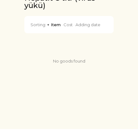
yükü)
Sorting:
↑ Item
·
Cost
·
Adding date
No goods found