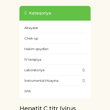
Kateqoriya
Aksiyalar
Chek-up
Həkim qeydləri
İV terapiya
Laboratoriya
İnstrumental Müayinə
SPA
Hepatit C titr (virus