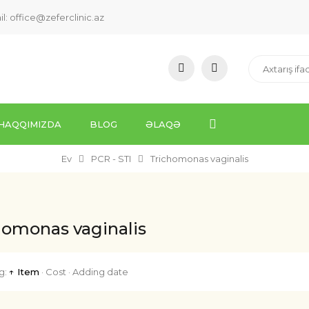
il:
office@zeferclinic.az
HAQQIMIZDA
BLOG
ƏLAQƏ
Ev
PCR - STI
Trichomonas vaginalis
homonas vaginalis
g:
↑ Item
·
Cost
·
Adding date