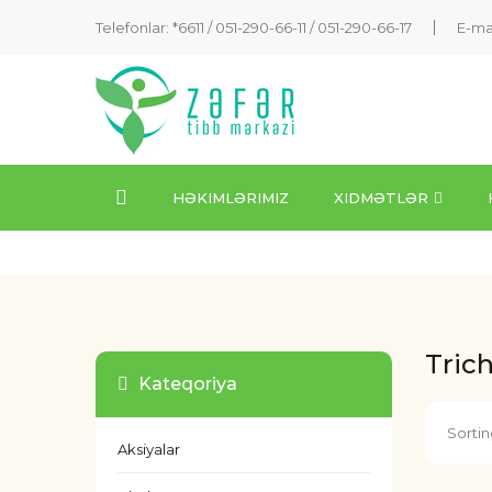
Telefonlar: *6611 /
051-290-66-11
/
051-290-66-17
E-ma
HƏKIMLƏRIMIZ
XIDMƏTLƏR
Tric
Kateqoriya
Sortin
Aksiyalar