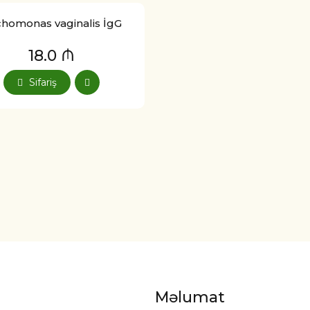
chomonas vaginalis İgG
18.0 ₼
Sifariş
Məlumat