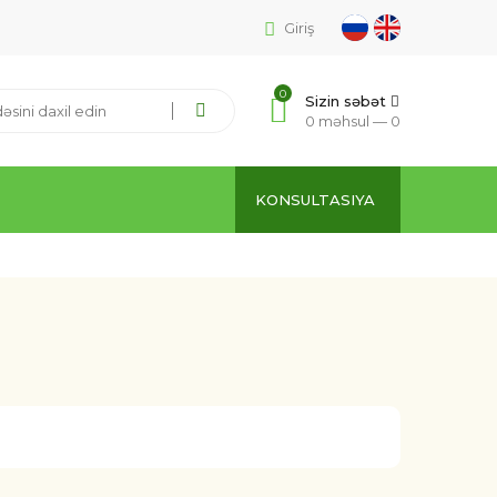
Giriş
0
Sizin səbət
0 məhsul —
0
KONSULTASIYA