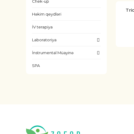
Chek-up
Tri
Həkim qeydləri
İV terapiya
Laboratoriya
İnstrumental Müayinə
SPA