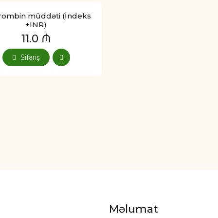
rombin müddəti (İndeks
+INR)
11.0 ₼
Sifariş
Məlumat