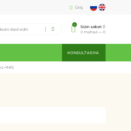
Giriş
0
Sizin səbət
0 məhsul —
0
KONSULTASIYA
s +INR)