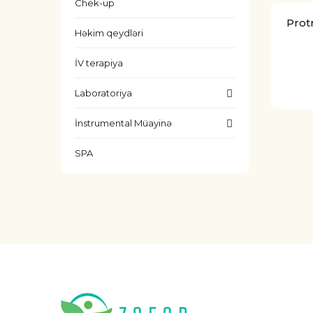
Chek-up
Prot
Həkim qeydləri
İV terapiya
Laboratoriya
İnstrumental Müayinə
SPA