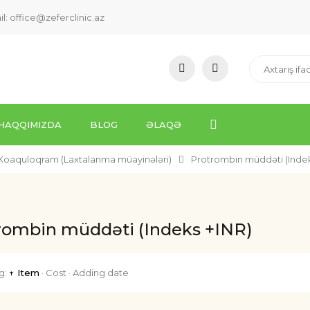
il:
office@zeferclinic.az
HAQQIMIZDA
BLOG
ƏLAQƏ
Koaquloqram (Laxtalanma müayinələri)
Protrombin müddəti (Indek
rombin müddəti (Indeks +INR)
g:
↑ Item
·
Cost
·
Adding date