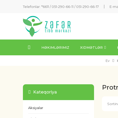
Telefonlar: *6611 /
051-290-66-11
/
051-290-66-17
E-ma
HƏKIMLƏRIMIZ
XIDMƏTLƏR
Ev
Prot
Kateqoriya
Sortin
Aksiyalar