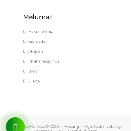
Məlumat
Həkimlərimiz
Xidmətlər
Aksiyalar
Klinika haqqında
Blog
Əlaqə
Zefer Tibb Merkezi © 2026
— Hosting —
Açar teslim veb sayt