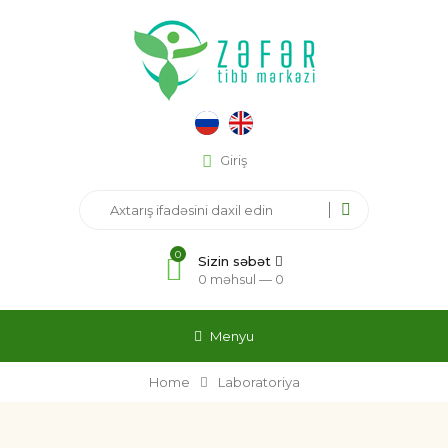
Giriş
0
Sizin səbət
0 məhsul —
0
Menyu
Home
Laboratoriya