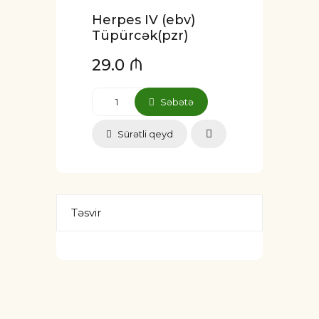
Herpes IV (ebv)
Tüpürcək(pzr)
29.0 ₼
Səbətə
Sürətli qeyd
Təsvir