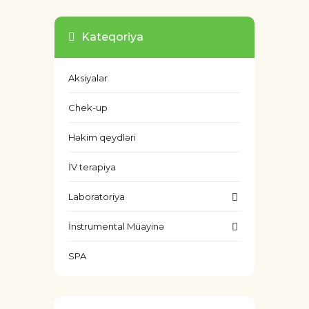
Kateqoriya
Aksiyalar
Chek-up
Həkim qeydləri
İV terapiya
Laboratoriya
İnstrumental Müayinə
SPA