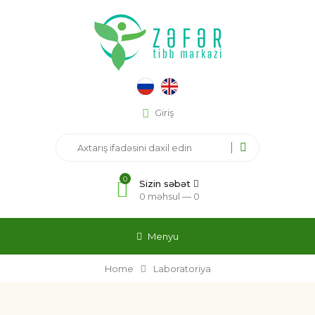
Giriş
0
Sizin səbət
0 məhsul —
0
Menyu
Home
Laboratoriya