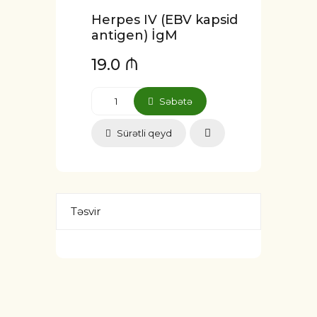
Herpes IV (EBV kapsid
antigen) İgM
19.0 ₼
Səbətə
Sürətli qeyd
Təsvir