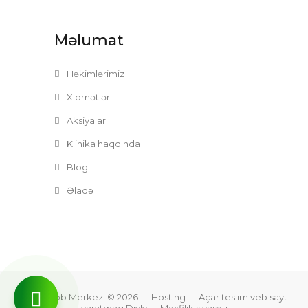
Məlumat
Həkimlərimiz
Xidmətlər
Aksiyalar
Klinika haqqında
Blog
Əlaqə
Zefer Tibb Merkezi © 2026
— Hosting —
Açar teslim veb sayt