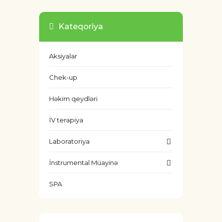
Kateqoriya
Aksiyalar
Chek-up
Həkim qeydləri
İV terapiya
Laboratoriya
İnstrumental Müayinə
SPA