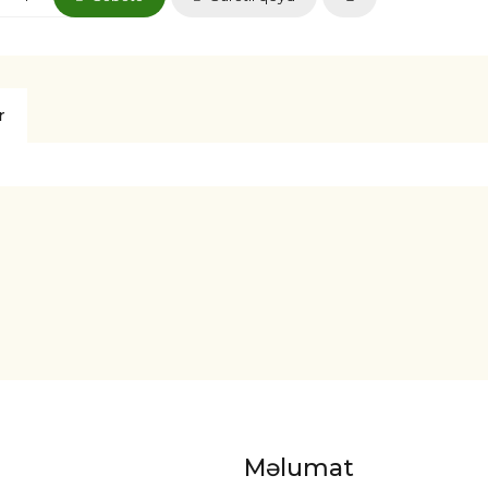
r
Məlumat