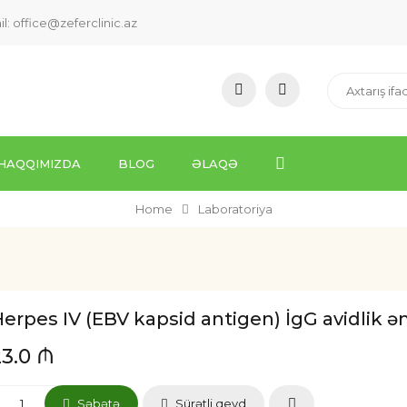
il:
office@zeferclinic.az
HAQQIMIZDA
BLOG
ƏLAQƏ
Home
Laboratoriya
erpes IV (EBV kapsid antigen) İgG avidlik ə
23.0 ₼
Səbətə
Sürətli qeyd