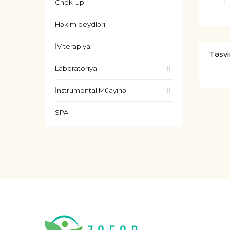
Chek-up
Həkim qeydləri
İV terapiya
Təsvi
Laboratoriya
İnstrumental Müayinə
SPA