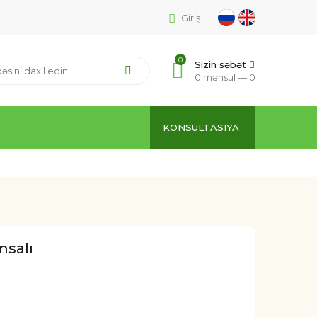
Giriş
0
Sizin səbət
0 məhsul —
0
KONSULTASIYA
msalı