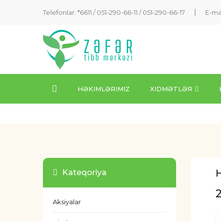
Telefonlar: *6611 /
051-290-66-11
/
051-290-66-17
E-ma
HƏKIMLƏRIMIZ
XIDMƏTLƏR
H
Kateqoriya
Aksiyalar