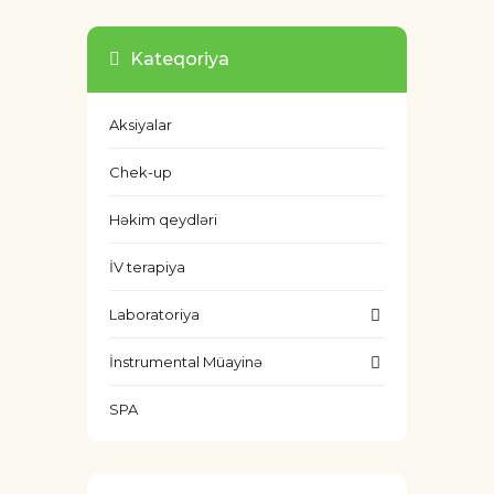
Kateqoriya
Aksiyalar
Chek-up
Həkim qeydləri
İV terapiya
Laboratoriya
İnstrumental Müayinə
SPA