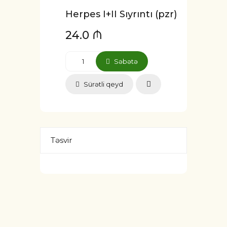
Herpes I+II Sıyrıntı (pzr)
24.0 ₼
Səbətə
Sürətli qeyd
Təsvir