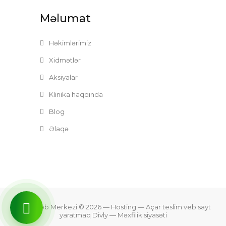
Məlumat
Həkimlərimiz
Xidmətlər
Aksiyalar
Klinika haqqında
Blog
Əlaqə
Zefer Tibb Merkezi © 2026
— Hosting —
Açar teslim veb sayt
yaratmaq Divly
—
Məxfilik siyasəti