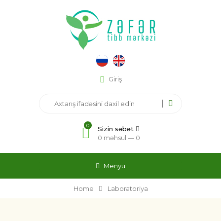
Giriş
0
Sizin səbət
0 məhsul —
0
Menyu
Home
Laboratoriya