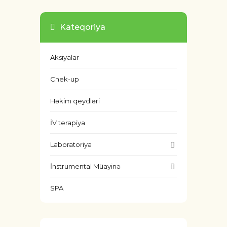
Kateqoriya
Aksiyalar
Chek-up
Həkim qeydləri
İV terapiya
Laboratoriya
İnstrumental Müayinə
SPA