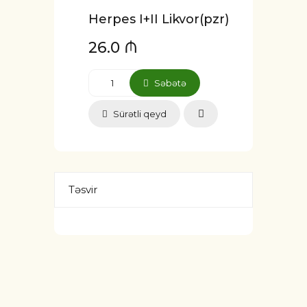
Herpes I+II Likvor(pzr)
26.0 ₼
Səbətə
Sürətli qeyd
Təsvir