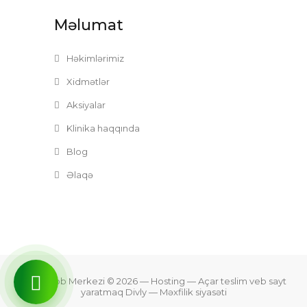
Məlumat
Həkimlərimiz
Xidmətlər
Aksiyalar
Klinika haqqında
Blog
Əlaqə
Zefer Tibb Merkezi © 2026
— Hosting —
Açar teslim veb sayt
yaratmaq Divly
—
Məxfilik siyasəti