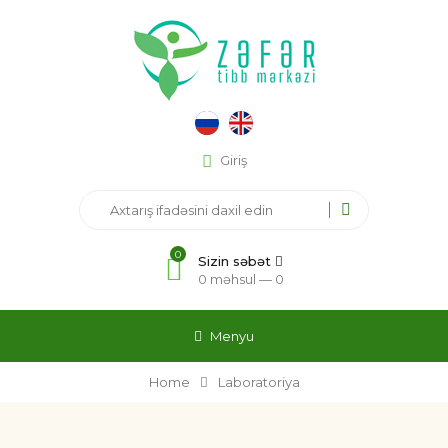
Giriş
0
Sizin səbət
0 məhsul —
0
Menyu
Home
Laboratoriya