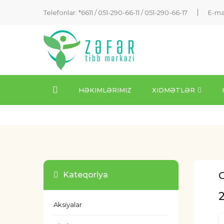
Telefonlar: *6611 /
051-290-66-11
/
051-290-66-17
E-ma
HƏKIMLƏRIMIZ
XIDMƏTLƏR
G
Kateqoriya
Aksiyalar