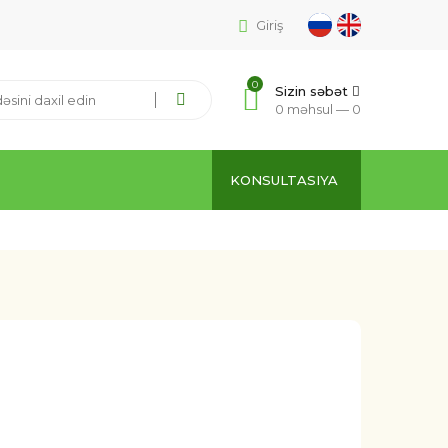
Giriş
0
Sizin səbət
0 məhsul —
0
KONSULTASIYA