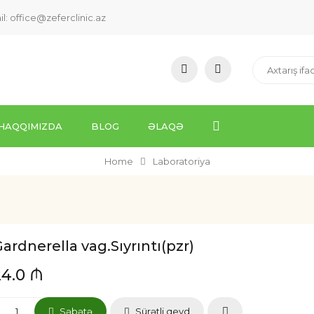
il:
office@zeferclinic.az
HAQQIMIZDA
BLOG
ƏLAQƏ
Home
Laboratoriya
ardnerella vag.Sıyrıntı(pzr)
24.0 ₼
Səbətə
Sürətli qeyd