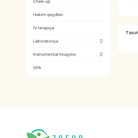
Chek-up
Həkim qeydləri
İV terapiya
Təsvi
Laboratoriya
İnstrumental Müayinə
SPA