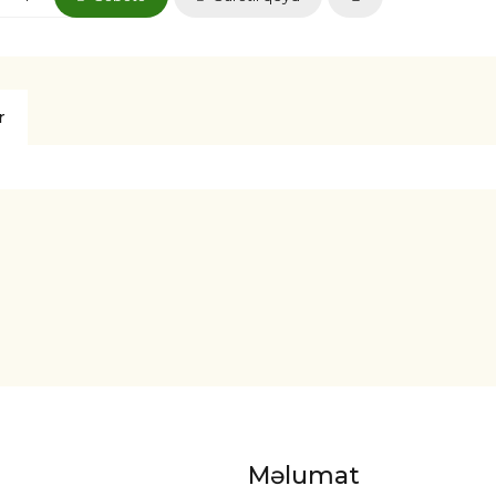
r
Məlumat