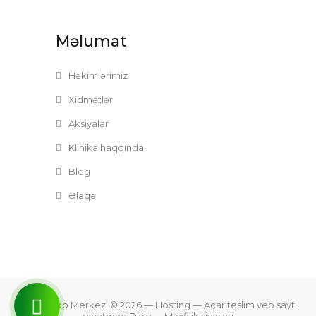
Məlumat
Həkimlərimiz
Xidmətlər
Aksiyalar
Klinika haqqında
Blog
Əlaqə
Zefer Tibb Merkezi © 2026
— Hosting —
Açar teslim veb sayt