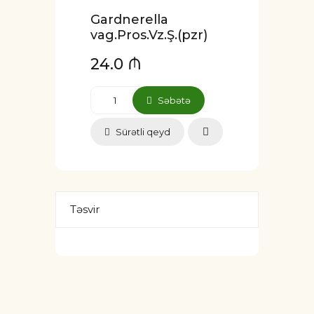
Gardnerella
vag.Pros.Vz.Ş.(pzr)
24.0 ₼
Səbətə
Sürətli qeyd
Təsvir