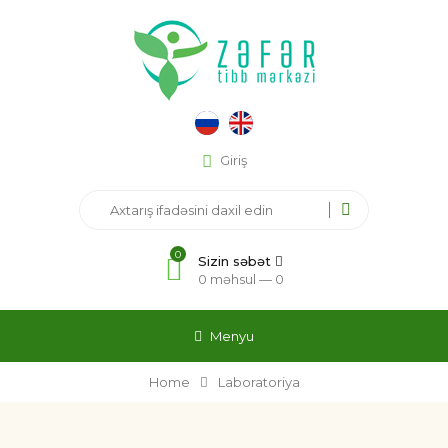
Giriş
0
Sizin səbət
0 məhsul —
0
Menyu
Home
Laboratoriya