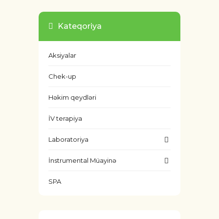
Kateqoriya
Aksiyalar
Chek-up
Həkim qeydləri
İV terapiya
Laboratoriya
İnstrumental Müayinə
SPA