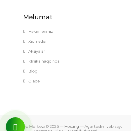
Məlumat
Həkimlərimiz
Xidmətlər
Aksiyalar
Klinika haqqında
Blog
Əlaqə
Zefer Tibb Merkezi © 2026
— Hosting —
Açar teslim veb sayt