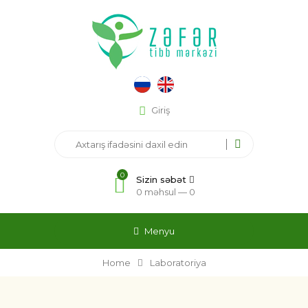
Giriş
0
Sizin səbət
0 məhsul —
0
Menyu
Home
Laboratoriya