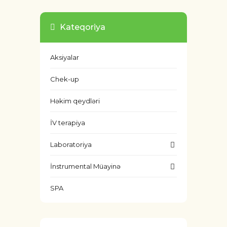
Kateqoriya
Aksiyalar
Chek-up
Həkim qeydləri
İV terapiya
Laboratoriya
İnstrumental Müayinə
SPA