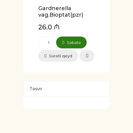
Gardnerella
vag.Bioptat(pzr)
26.0 ₼
Səbətə
Sürətli qeyd
Təsvir