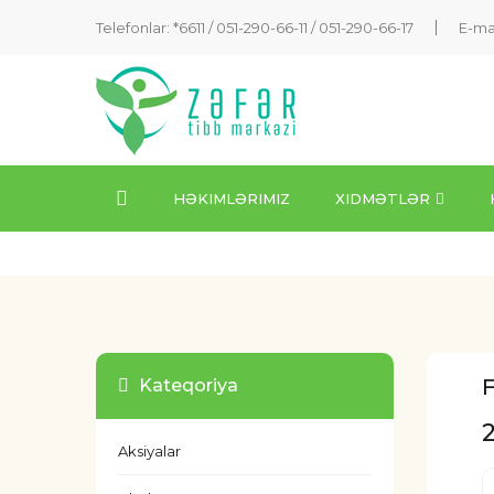
Telefonlar: *6611 /
051-290-66-11
/
051-290-66-17
E-ma
HƏKIMLƏRIMIZ
XIDMƏTLƏR
F
Kateqoriya
Aksiyalar