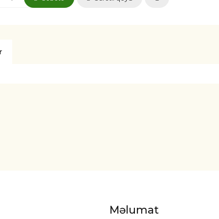
r
Məlumat