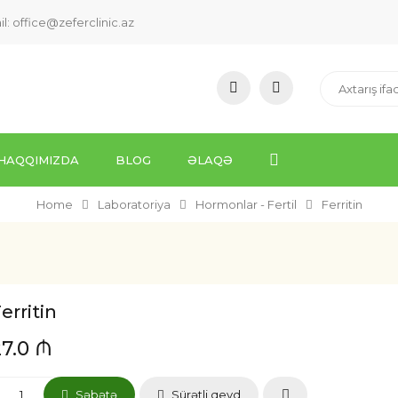
il:
office@zeferclinic.az
HAQQIMIZDA
BLOG
ƏLAQƏ
Home
Laboratoriya
Hormonlar - Fertil
Ferritin
erritin
27.0 ₼
Səbətə
Sürətli qeyd