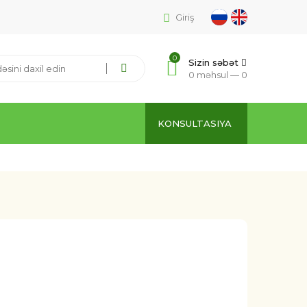
Giriş
0
Sizin səbət
0 məhsul —
0
KONSULTASIYA