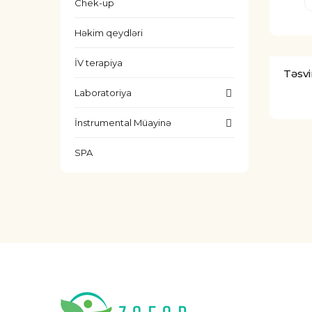
Chek-up
Həkim qeydləri
İV terapiya
Təsvi
Laboratoriya
İnstrumental Müayinə
SPA