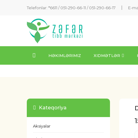
Telefonlar: *6611 /
051-290-66-11
/
051-290-66-17
E-ma
HƏKIMLƏRIMIZ
XIDMƏTLƏR
D
Kateqoriya
Aksiyalar