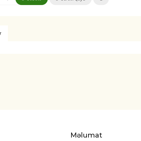
r
Məlumat