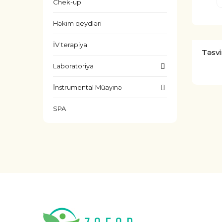
Chek-up
Həkim qeydləri
İV terapiya
Təsvi
Laboratoriya
İnstrumental Müayinə
SPA