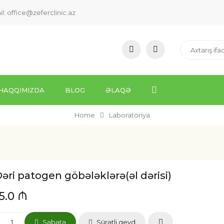
il:
office@zeferclinic.az
HAQQIMIZDA
BLOG
ƏLAQƏ
Home
Laboratoriya
əri patogen göbələklərə(əl dərisi)
15.0 ₼
Səbətə
Sürətli qeyd