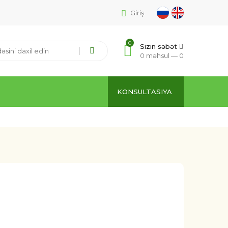
Giriş
0
Sizin səbət
0 məhsul —
0
KONSULTASIYA