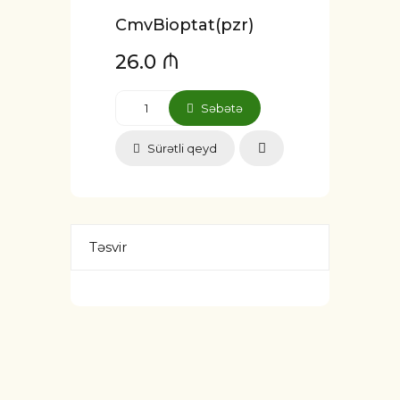
CmvBioptat(pzr)
26.0 ₼
Səbətə
Sürətli qeyd
Təsvir