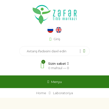
Giriş
0
Sizin səbət
0 məhsul —
0
Menyu
Home
Laboratoriya