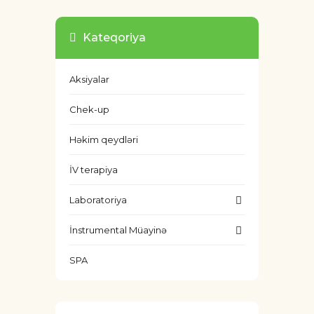
Kateqoriya
Aksiyalar
Chek-up
Həkim qeydləri
İV terapiya
Laboratoriya
İnstrumental Müayinə
SPA