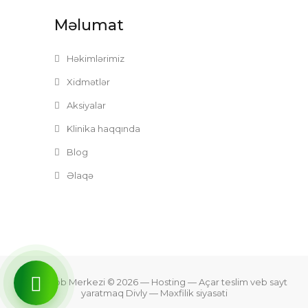
Məlumat
Həkimlərimiz
Xidmətlər
Aksiyalar
Klinika haqqında
Blog
Əlaqə
Zefer Tibb Merkezi © 2026
— Hosting —
Açar teslim veb sayt
yaratmaq Divly
—
Məxfilik siyasəti