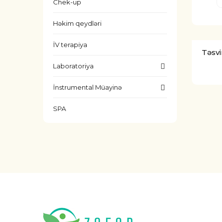
Chek-up
Həkim qeydləri
İV terapiya
Təsvi
Laboratoriya
İnstrumental Müayinə
SPA