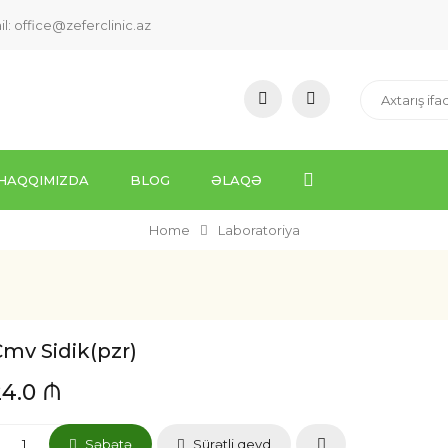
il:
office@zeferclinic.az
HAQQIMIZDA
BLOG
ƏLAQƏ
Home
Laboratoriya
mv Sidik(pzr)
24.0 ₼
Səbətə
Sürətli qeyd