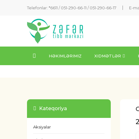
Telefonlar: *6611 /
051-290-66-11
/
051-290-66-17
E-ma
HƏKIMLƏRIMIZ
XIDMƏTLƏR
C
Kateqoriya
Aksiyalar