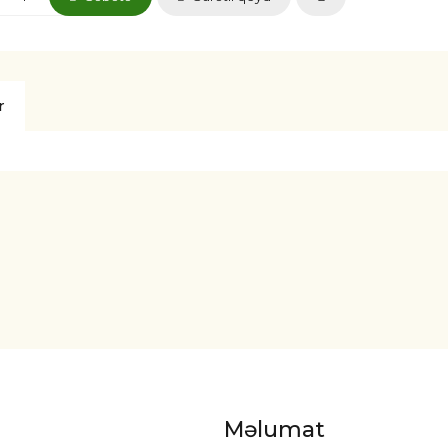
r
Məlumat