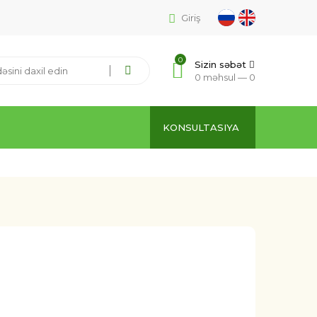
Giriş
0
Sizin səbət
0 məhsul —
0
KONSULTASIYA