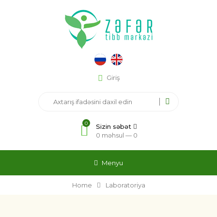
Giriş
0
Sizin səbət
0 məhsul —
0
Menyu
Home
Laboratoriya