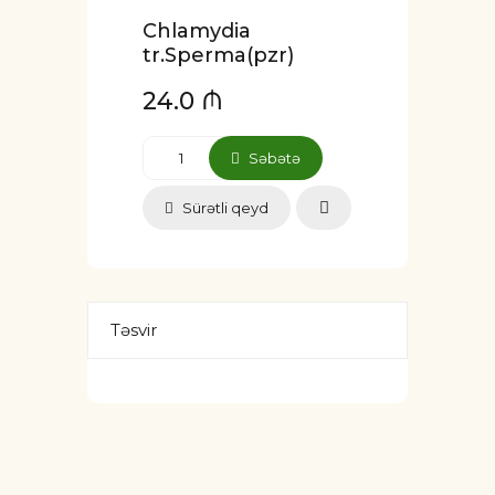
Chlamydia
tr.Sperma(pzr)
24.0 ₼
Səbətə
Sürətli qeyd
Təsvir