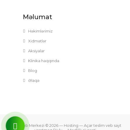
Məlumat
Həkimlərimiz
Xidmətlər
Aksiyalar
Klinika haqqında
Blog
Əlaqə
Zefer Tibb Merkezi © 2026
— Hosting —
Açar teslim veb sayt