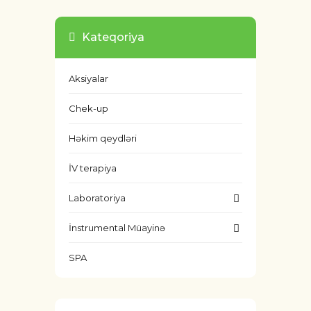
Kateqoriya
Aksiyalar
Chek-up
Həkim qeydləri
İV terapiya
Laboratoriya
İnstrumental Müayinə
SPA