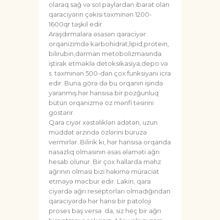
olaraq sağ və sol paylardan ibarət olan
qaraciyərin çəkisi təxminən 1200-
1600qr təşkil edir.
Araşdırmalara əsasən qaraciyər
orqanizimdə karbohidrat,lipid,protein,
bilirubin,dərman metobolizmasında
iştirak etməklə detoksikasiya,depo və
s. təxminən 500-dən çox funksiyanı icra
edir. Buna görə də bu orqanın işində
yaranmış hər hansısa bir pozğunluq
bütün orqanizmə öz mənfi təsirini
göstərir.
Qara ciyər xəstəlikləri adətən, uzun
müddət ərzində özlərini büruzə
vermirlər. Bilirik ki, hər hansısa orqanda
nasazlıq olmasının əsas əlaməti ağrı
hesab olunur. Bir çox hallarda məhz
ağrının olması bizi həkimə müraciət
etməyə məcbur edir. Lakin, qara
ciyərdə ağrı reseptorları olmadığından
qaraciyərdə hər hansı bir patoloji
proses baş versə da, siz heç bir ağrı