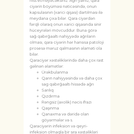
hiss etməyəcəksiniz. Ağrı yalnız, qara
ciyərin böyüməsi nəticəsində, onun
kapsulasının (xarici qişası) dartılması ilə
meydana çıxa bilər. Qara ciyərdən
fərqli olaraq onun xarici qişasında sinir
hüceyrələri mövcuddur. Buna görə
sağ qabırğaaltı nahiyyədə ağrıların
olması, qara ciyərin hər hansısa patoloji
prosesə məruz qalmasının əlaməti ola
bilər.
Qaraciyər xəstəliklərində daha çox rast
gəlinən əlamətlər:
Ürəkbulanma
Qarın nahiyyəsində və daha çox
sag qabırğaaltı hissədə ağrı
Sarılıq
Qızdırma
Rəngsiz (axolik) nəcis ifrazı
Qaşınma
Qanaxma və dəridə olan
göyərmələr və s.
Qaraciyərin infeksion və qeyri-
infeksion olmaqla bir sıra xəstəlikləri