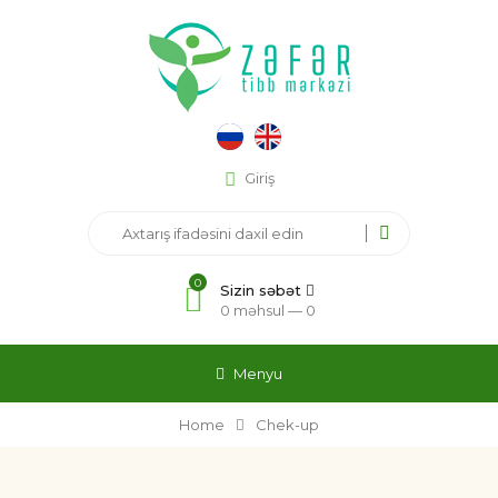
Giriş
0
Sizin səbət
0 məhsul —
0
Menyu
Home
Chek-up