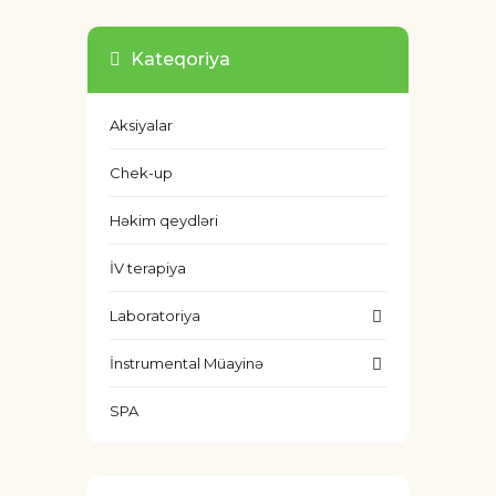
Kateqoriya
Aksiyalar
Chek-up
Həkim qeydləri
İV terapiya
Laboratoriya
İnstrumental Müayinə
SPA