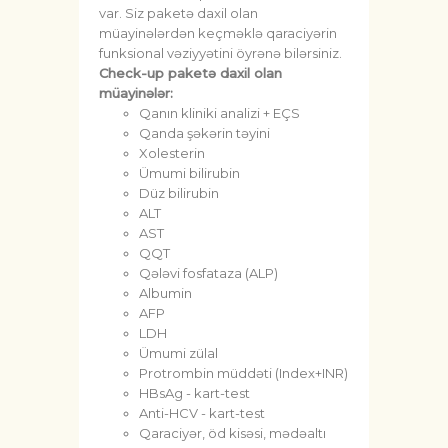
var. Siz paketə daxil olan
müayinələrdən keçməklə qaraciyərin
funksional vəziyyətini öyrənə bilərsiniz.
Check-up paketə daxil olan
müayinələr:
Qanın kliniki analizi + EÇS
Qanda şəkərin təyini
Xolesterin
Ümumi bilirubin
Düz bilirubin
ALT
AST
QQT
Qələvi fosfataza (ALP)
Albumin
AFP
LDH
Ümumi zülal
Protrombin müddəti (Index+INR)
HBsAg - kart-test
Anti-HCV - kart-test
Qaraciyər, öd kisəsi, mədəaltı