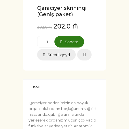
Qaraciyər skrininqi
(Geniş paket)
202.0 ₼
302.0 ₼
Səbətə
Sürətli qeyd
Təsvir
Qaraciyər bədənimizin ən böyük
orqanı olub qarın boşluğunun sağ üst
hissəsində,qabırğaların altında
yerləşərək orqanizim üçün çox vacib
funksiyalar yerinə yetirir. Anatomik