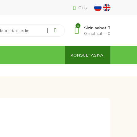
Giriş
0
Sizin səbət
0 məhsul —
0
KONSULTASIYA