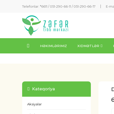
Telefonlar: *6611 /
051-290-66-11
/
051-290-66-17
E-ma
HƏKIMLƏRIMIZ
XIDMƏTLƏR
Kateqoriya
Aksiyalar