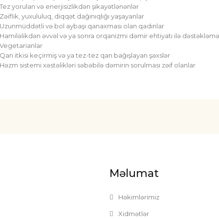
Tez yorulan və enerjisizlikdən şikayətlənənlər
Zəiflik, yuxululuq, diqqət dağınıqlığı yaşayanlar
Uzunmüddətli və bol aybaşı qanaxması olan qadınlar
Hamiləlikdən əvvəl və ya sonra orqanizmi dəmir ehtiyatı ilə dəstəkləmə
Vegetarianlar
Qan itkisi keçirmiş və ya tez-tez qan bağışlayan şəxslər
Həzm sistemi xəstəlikləri səbəbilə dəmirin sorulması zəif olanlar
Məlumat
Həkimlərimiz
Xidmətlər