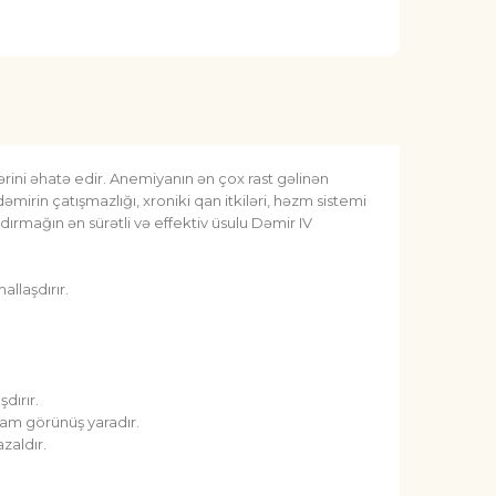
ini əhatə edir. Anemiyanın ən çox rast gəlinən
mirin çatışmazlığı, xroniki qan itkiləri, həzm sistemi
aldırmağın ən sürətli və effektiv üsulu Dəmir IV
allaşdırır.
dırır.
lam görünüş yaradır.
zaldır.