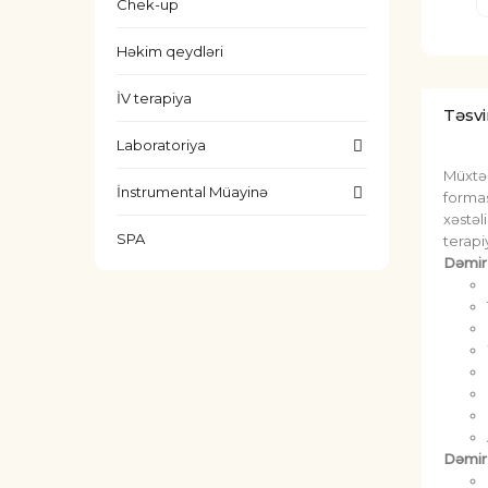
Chek-up
Həkim qeydləri
İV terapiya
Təsvi
Laboratoriya
Müxtəl
İnstrumental Müayinə
formas
xəstəl
SPA
terapi
Dəmir 
Dəmir 