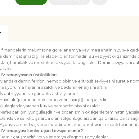
r
if mənbələrin məlumatına görə, anemiya yayılması əhalinin 25%-ə qədər
ı dəmir çatışmazlığı ilə əlaqəli olan formadır. Bu vəziyyət orqanizmdə də
ikləri, hamiləlik və müxtəlif infeksiyalarla bağlı olur. Dəmir səviyyəsini q
yasıdır.
IV terapiyasının üstünlükləri:
Qandakı dəmir, ferritin, hemoqlobin və eritrosit səviyyəsini sürətlə norm
Tez yorulma hallarını azaldır və bədənin enerjisini artırır.
İş qabiliyyətini və gündəlik aktivliyi artırır.
Yuxululuğu aradan qaldıraraq zehni ayıqlığı bərpa edir.
Qulaqlarda yaranan küy və narahatlıq hissini azaldır.
Nəfəs darlığını yüngülləşdirir və orqanizmin oksigenlə təminatını yaxşılaş
Dəridə və selikli qişalarda olan solğunluğu aradan qaldıraraq daha sağ
Aybaşı zamanı baş verən həddindən artıq qan itkisinin mənfi təsirlərini a
IV terapiyası kimlər üçün tövsiyə olunur?
Dəmir çatışmazlığı və ya anemiya diaqnozu qoyulanlar