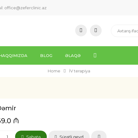
il:
office@zeferclinic.az
HAQQIMIZDA
BLOG
ƏLAQƏ
Home
İV terapiya
Dəmir
69.0 ₼
Səbətə
Sürətli qeyd