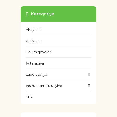
Kateqoriya
Aksiyalar
Chek-up
Həkim qeydləri
İV terapiya
Laboratoriya
İnstrumental Müayinə
SPA