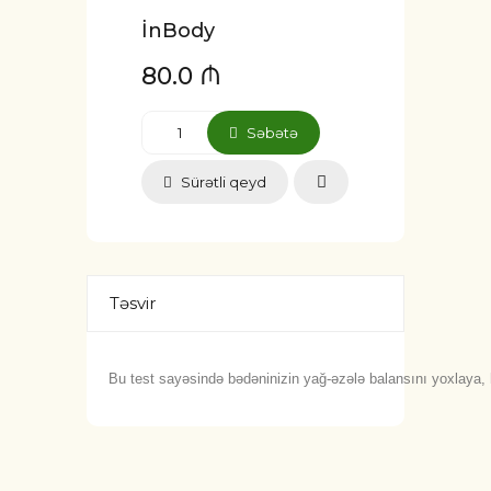
İnBody
80.0 ₼
Səbətə
Sürətli qeyd
Təsvir
Bu test sayəsində bədəninizin yağ-əzələ balansını yoxlaya, 