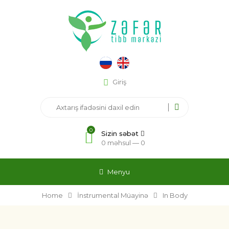
Giriş
0
Sizin səbət
0 məhsul —
0
Menyu
Home
İnstrumental Müayinə
In Body