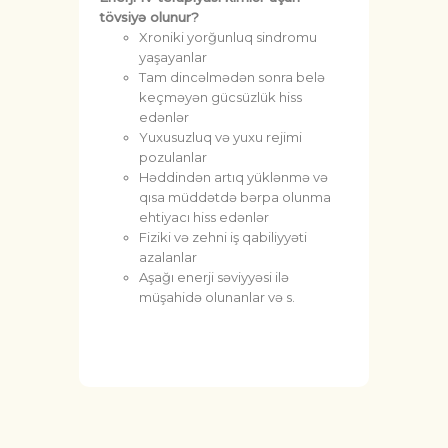
tövsiyə olunur?
Xroniki yorğunluq sindromu
yaşayanlar
Tam dincəlmədən sonra belə
keçməyən gücsüzlük hiss
edənlər
Yuxusuzluq və yuxu rejimi
pozulanlar
Həddindən artıq yüklənmə və
qısa müddətdə bərpa olunma
ehtiyacı hiss edənlər
Fiziki və zehni iş qabiliyyəti
azalanlar
Aşağı enerji səviyyəsi ilə
müşahidə olunanlar və s.