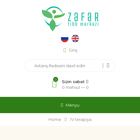
Giriş
0
Sizin səbət
0 məhsul —
0
Menyu
Home
İV terapiya