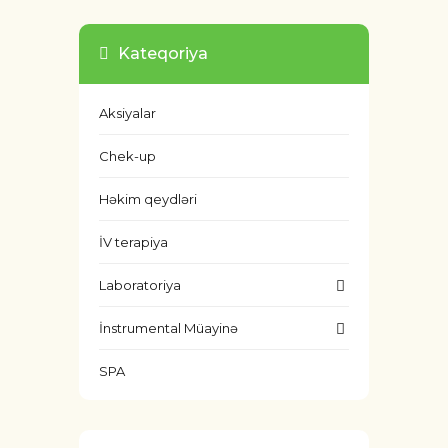
Kateqoriya
Aksiyalar
Chek-up
Həkim qeydləri
İV terapiya
Laboratoriya
İnstrumental Müayinə
SPA