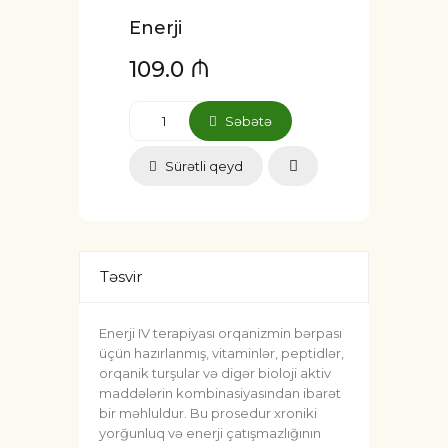
Enerji
109.0 ₼
Səbətə
Sürətli qeyd
Təsvir
Enerji IV terapiyası orqanizmin bərpası
üçün hazırlanmış, vitaminlər, peptidlər,
orqanik turşular və digər bioloji aktiv
maddələrin kombinasiyasından ibarət
bir məhluldur. Bu prosedur xroniki
yorğunluq və enerji çatışmazlığının