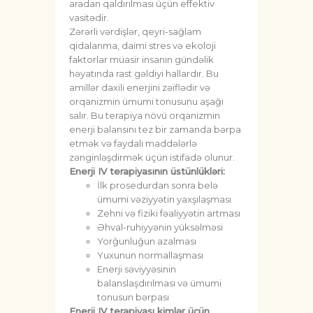
aradan qaldırılması üçün effektiv
vasitədir.
Zərərli vərdişlər, qeyri-sağlam
qidalanma, daimi stres və ekoloji
faktorlar müasir insanın gündəlik
həyatında rast gəldiyi hallardır. Bu
amillər daxili enerjini zəiflədir və
orqanizmin ümumi tonusunu aşağı
salır. Bu terapiya növü orqanizmin
enerji balansını tez bir zamanda bərpa
etmək və faydalı maddələrlə
zənginləşdirmək üçün istifadə olunur.
Enerji IV terapiyasının üstünlükləri:
İlk prosedurdan sonra belə
ümumi vəziyyətin yaxşılaşması
Zehni və fiziki fəaliyyətin artması
Əhval-ruhiyyənin yüksəlməsi
Yorğunluğun azalması
Yuxunun normallaşması
Enerji səviyyəsinin
balanslaşdırılması və ümumi
tonusun bərpası
Enerji IV terapiyası kimlər üçün