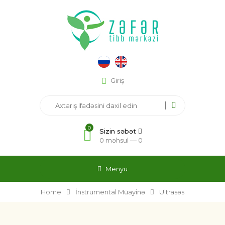
Giriş
0
Sizin səbət
0 məhsul —
0
Menyu
Home
İnstrumental Müayinə
Ultrasəs