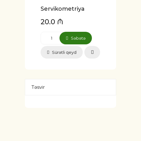
Servikometriya
20.0 ₼
Səbətə
Sürətli qeyd
Təsvir