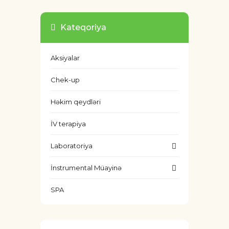
Kateqoriya
Aksiyalar
Chek-up
Həkim qeydləri
İV terapiya
Laboratoriya
İnstrumental Müayinə
SPA