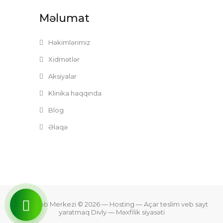
Məlumat
Həkimlərimiz
Xidmətlər
Aksiyalar
Klinika haqqında
Blog
Əlaqə
Zefer Tibb Merkezi © 2026
— Hosting —
Açar teslim veb sayt
yaratmaq Divly
—
Məxfilik siyasəti