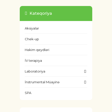
Kateqoriya
Aksiyalar
Chek-up
Həkim qeydləri
İV terapiya
Laboratoriya
İnstrumental Müayinə
SPA