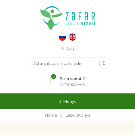
Giriş
0
Sizin səbət
0 məhsul —
0
Menyu
Home
Laboratoriya