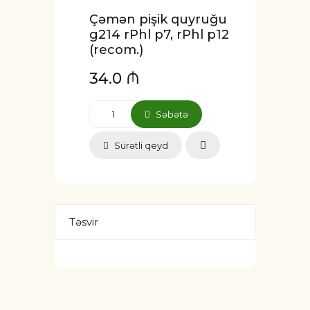
Çəmən pişik quyruğu
g214 rPhl p7, rPhl p12
(recom.)
34.0 ₼
Səbətə
Sürətli qeyd
Təsvir