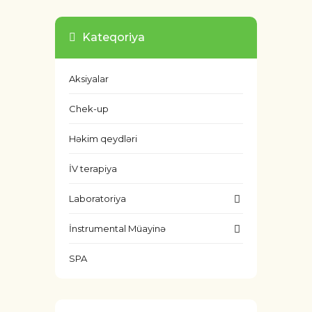
Kateqoriya
Aksiyalar
Chek-up
Həkim qeydləri
İV terapiya
Laboratoriya
İnstrumental Müayinə
SPA