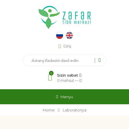
Giriş
0
Sizin səbət
0 məhsul —
0
Menyu
Home
Laboratoriya