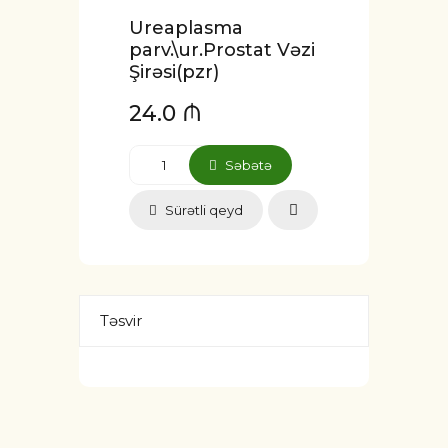
Ureaplasma
parv.\ur.Prostat Vəzi
Şirəsi(pzr)
24.0 ₼
Səbətə
Sürətli qeyd
Təsvir