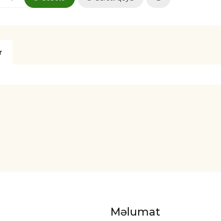
r
Məlumat