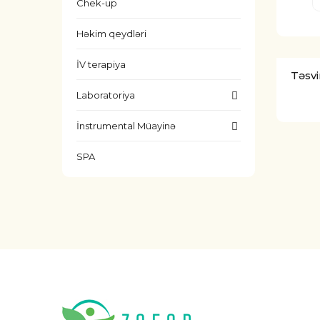
Chek-up
Həkim qeydləri
İV terapiya
Təsvi
Laboratoriya
İnstrumental Müayinə
SPA