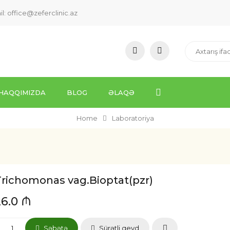
il:
office@zeferclinic.az
HAQQIMIZDA
BLOG
ƏLAQƏ
Home
Laboratoriya
Trichomonas vag.Bioptat(pzr)
26.0 ₼
Səbətə
Sürətli qeyd