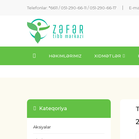
Telefonlar: *6611 /
051-290-66-11
/
051-290-66-17
E-ma
HƏKIMLƏRIMIZ
XIDMƏTLƏR
Kateqoriya
Aksiyalar