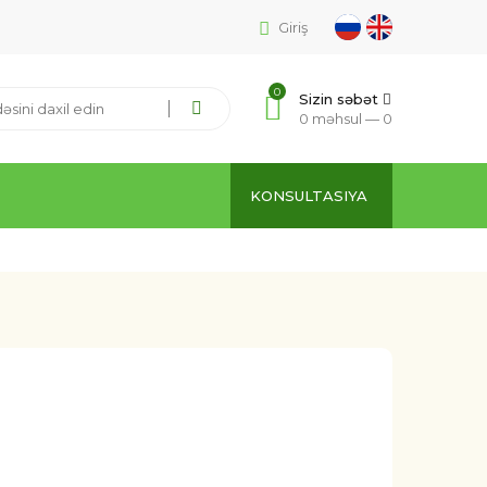
Giriş
0
Sizin səbət
0 məhsul —
0
KONSULTASIYA