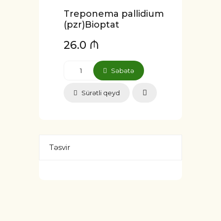
Treponema pallidium
(pzr)Bioptat
26.0 ₼
Səbətə
Sürətli qeyd
Təsvir