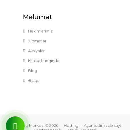
Məlumat
Həkimlərimiz
Xidmətlər
Aksiyalar
Klinika haqqında
Blog
Əlaqə
Zefer Tibb Merkezi © 2026
— Hosting —
Açar teslim veb sayt