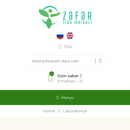
Giriş
0
Sizin səbət
0 məhsul —
0
Menyu
Home
Laboratoriya