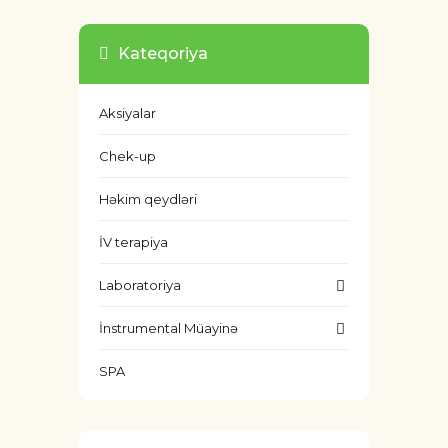
Kateqoriya
Aksiyalar
Chek-up
Həkim qeydləri
İV terapiya
Laboratoriya
İnstrumental Müayinə
SPA